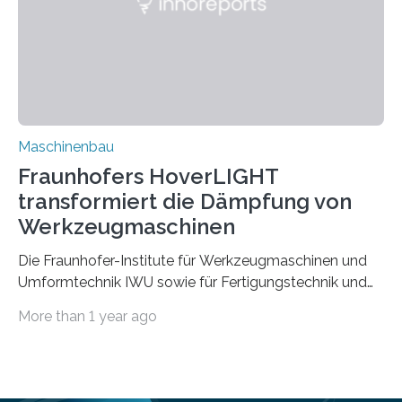
Durch den verstärkten Einsatz von Rezyklaten
aufgrund der ELV-Verordnung der EU, wird die
Zuverlässigkeits- und Lebensdauerbewertung von
Rezyklaten besonders herausfordernd. Die
Vorgeschichte des Materialmix…
Maschinenbau
Fraunhofers HoverLIGHT
transformiert die Dämpfung von
Werkzeugmaschinen
Die Fraunhofer-Institute für Werkzeugmaschinen und
Umformtechnik IWU sowie für Fertigungstechnik und
Angewandte Materialforschung IFAM haben einen
More than 1 year ago
Durchbruch in der Materialforschung erzielt: Der
Verbundwerkstoff HoverLIGHT setzt neue Maßstäbe
für die Konstruktion von Werkzeugmaschinen. Durch
die Kombination von Aluminiumschaum und