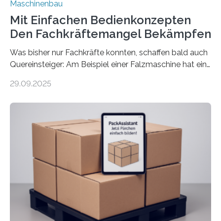
Maschinenbau
Mit Einfachen Bedienkonzepten
Den Fachkräftemangel Bekämpfen
Was bisher nur Fachkräfte konnten, schaffen bald auch
Quereinsteiger: Am Beispiel einer Falzmaschine hat ein
Forscher vom Fraunhofer IPA das Bedienkonzept der
29.09.2025
Mensch-Maschine-Schnittstelle so sehr vereinfacht,
dass nun auch Laien die Maschine umrüsten können.
Die zugrunde liegende Methodik lässt sich auf alle
anderen Maschinen übertragen. Eine Falzmaschine
umzurüsten ist ein Job für echte Profis. Eine solche
Maschine faltet in Druckereien Broschüren, Prospekte,
Landkarten und vieles mehr – mehrere Zehntausend
Exemplare pro Stunde. Je nach Maschinentyp und
Auftrag kann das Umrüsten…