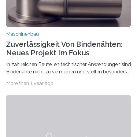
Maschinenbau
Zuverlässigkeit Von Bindenähten:
Neues Projekt Im Fokus
In zahlreichen Bauteilen technischer Anwendungen sind
Bindenähte nicht zu vermeiden und stellen besonders
bei Rezyklaten aufgrund der Vorgeschichte des
More than 1 year ago
Matrixmaterials eine große Herausforderung dar.
Zuverlässigkeitsexperten aus dem Fraunhofer-Institut
für Betriebsfestigkeit und Systemzuverlässigkeit LBF
möchten in dem Projekt »Design for Reliability –
Bindenähte in technischen Bauteilen« gemeinsam mit
Partnern grundlegende Zusammenhänge hinsichtlich
der Zuverlässigkeit von Bindenähten untersuchen.