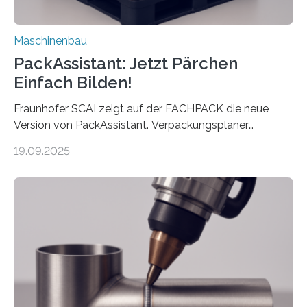
Maschinenbau
PackAssistant: Jetzt Pärchen
Einfach Bilden!
Fraunhofer SCAI zeigt auf der FACHPACK die neue
Version von PackAssistant. Verpackungsplaner
weltweit nutzen die Software in den Branchen
19.09.2025
Automobil, Maschinenbau und in der Zulieferindustrie.
Mit der Funktion Pärchenbildung lassen sich nun zwei
Teile als eine Einheit verpacken. Die Anordnung kann
der Benutzer vorgeben und erhält so mehr Kontrolle
über die Positionierung der Bauteile. Die ebenfalls neue
Automatisierungsschnittstelle dient dazu, die Software
besser in spezifische Unternehmensprozesse
einzubinden. Sankt Augustin – Zur Messe FACHPACK
vom 23. bis 25. September in Nürnberg…