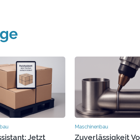
äge
nbau
Maschinenbau
istant: Jetzt
Zuverlässigkeit V