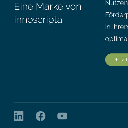
Stunde. Je nach Maschinentyp und
Nutzen
Eine Marke von
September
Auftrag kann das Umrüsten…
Förder
innoscripta
in Ihr
optima
JETZT