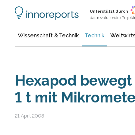
Wissenschaft & Technik
Informationstechnologie
Energie & Elektrotechnik
Unterstützt durch
das revolutionäre Proje
Wissenschaft & Technik
Technik
Weltwirts
Hexapod bewegt L
1 t mit Mikromet
21 April 2008