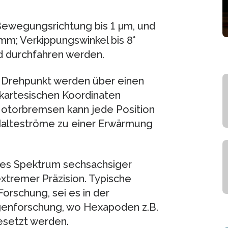
r Bewegungsrichtung bis 1 µm, und
m; Verkippungswinkel bis 8°
ad durchfahren werden.
re Drehpunkt werden über einen
n kartesischen Koordinaten
Motorbremsen kann jede Position
Halteströme zu einer Erwärmung
ites Spektrum sechsachsiger
xtremer Präzision. Typische
orschung, sei es in der
genforschung, wo Hexapoden z.B.
esetzt werden.