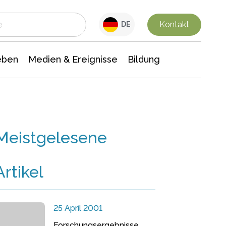
 Leben
Medien & Ereignisse
Interdisziplinäre Forschung
Veranstaltungsnachrichten
n Chemie
Gesellschaftswissenschaften
Kontakt
DE
eben
Medien & Ereignisse
Bildung
Meistgelesene
Artikel
25 April 2001
Forschungsergebnisse