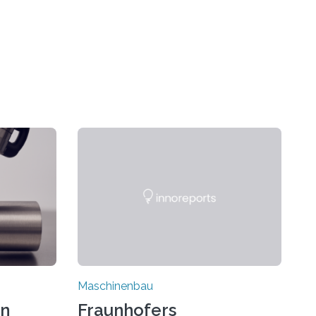
Maschinenbau
on
Fraunhofers