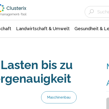
Landwirtschaft & Umwelt
Gesundheit &
Agrar- Forstwissenschaften
Unternehmensmeldungen
Biowissenschafte
Ökologie Umwelt- Naturschutz
ktmanagement-Tool
chaft
Landwirtschaft & Umwelt
Gesundheit & L
asten bis zu
ergenauigkeit
Maschinenbau