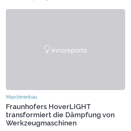
Matrixmaterials eine große Herausforderung dar.
Zuverlässigkeitsexperten aus dem Fraunhofer-Institut
für Betriebsfestigkeit und Systemzuverlässigkeit LBF
möchten in dem Projekt »Design for Reliability –
Bindenähte in technischen Bauteilen« gemeinsam mit
Partnern grundlegende Zusammenhänge hinsichtlich
der Zuverlässigkeit von Bindenähten untersuchen.
Durch den verstärkten Einsatz von Rezyklaten
aufgrund der ELV-Verordnung der EU, wird die
Zuverlässigkeits- und Lebensdauerbewertung von
Rezyklaten besonders herausfordernd. Die
Vorgeschichte des Materialmix…
Maschinenbau
Fraunhofers HoverLIGHT
transformiert die Dämpfung von
Werkzeugmaschinen