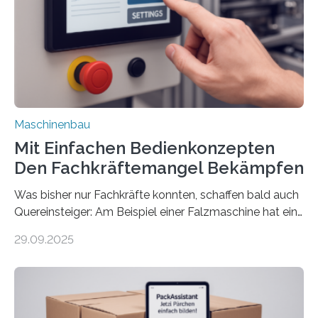
Maschinenbau
Mit Einfachen Bedienkonzepten
Den Fachkräftemangel Bekämpfen
Was bisher nur Fachkräfte konnten, schaffen bald auch
Quereinsteiger: Am Beispiel einer Falzmaschine hat ein
Forscher vom Fraunhofer IPA das Bedienkonzept der
29.09.2025
Mensch-Maschine-Schnittstelle so sehr vereinfacht,
dass nun auch Laien die Maschine umrüsten können.
Die zugrunde liegende Methodik lässt sich auf alle
anderen Maschinen übertragen. Eine Falzmaschine
umzurüsten ist ein Job für echte Profis. Eine solche