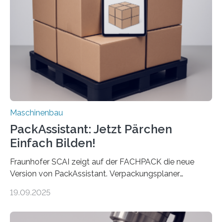
Maschine faltet in Druckereien Broschüren, Prospekte,
Landkarten und vieles mehr – mehrere Zehntausend
Exemplare pro Stunde. Je nach Maschinentyp und
Auftrag kann das Umrüsten…
Maschinenbau
PackAssistant: Jetzt Pärchen
Einfach Bilden!
Fraunhofer SCAI zeigt auf der FACHPACK die neue
Version von PackAssistant. Verpackungsplaner
weltweit nutzen die Software in den Branchen
19.09.2025
Automobil, Maschinenbau und in der Zulieferindustrie.
Mit der Funktion Pärchenbildung lassen sich nun zwei
Teile als eine Einheit verpacken. Die Anordnung kann