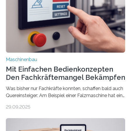
Maschinenbau
Mit Einfachen Bedienkonzepten
Den Fachkräftemangel Bekämpfen
Was bisher nur Fachkräfte konnten, schaffen bald auch
Quereinsteiger: Am Beispiel einer Falzmaschine hat ein
Forscher vom Fraunhofer IPA das Bedienkonzept der
29.09.2025
Mensch-Maschine-Schnittstelle so sehr vereinfacht,
dass nun auch Laien die Maschine umrüsten können.
Die zugrunde liegende Methodik lässt sich auf alle
anderen Maschinen übertragen. Eine Falzmaschine