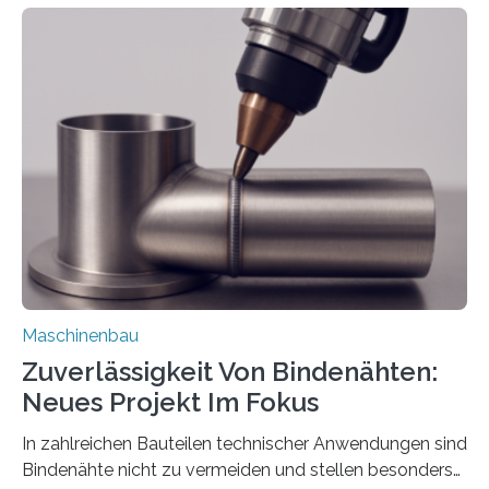
Mit der Funktion Pärchenbildung lassen sich nun zwei
Teile als eine Einheit verpacken. Die Anordnung kann
der Benutzer vorgeben und erhält so mehr Kontrolle
über die Positionierung der Bauteile. Die ebenfalls neue
Automatisierungsschnittstelle dient dazu, die Software
besser in spezifische Unternehmensprozesse
einzubinden. Sankt Augustin – Zur Messe FACHPACK
vom 23. bis 25. September in Nürnberg…
Maschinenbau
Zuverlässigkeit Von Bindenähten:
Neues Projekt Im Fokus
In zahlreichen Bauteilen technischer Anwendungen sind
Bindenähte nicht zu vermeiden und stellen besonders