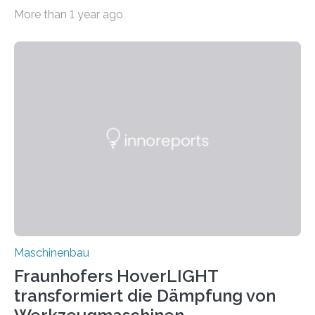
bei Rezyklaten aufgrund der Vorgeschichte des
More than 1 year ago
Matrixmaterials eine große Herausforderung dar.
Zuverlässigkeitsexperten aus dem Fraunhofer-Institut
für Betriebsfestigkeit und Systemzuverlässigkeit LBF
möchten in dem Projekt »Design for Reliability –
Bindenähte in technischen Bauteilen« gemeinsam mit
Partnern grundlegende Zusammenhänge hinsichtlich
der Zuverlässigkeit von Bindenähten untersuchen.
Durch den verstärkten Einsatz von Rezyklaten
aufgrund der ELV-Verordnung der EU, wird die
Zuverlässigkeits- und Lebensdauerbewertung von
Rezyklaten besonders herausfordernd. Die
Vorgeschichte des Materialmix…
Maschinenbau
Fraunhofers HoverLIGHT
transformiert die Dämpfung von