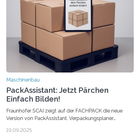
umzurüsten ist ein Job für echte Profis. Eine solche
Maschine faltet in Druckereien Broschüren, Prospekte,
Landkarten und vieles mehr – mehrere Zehntausend
Exemplare pro Stunde. Je nach Maschinentyp und
Auftrag kann das Umrüsten…
Maschinenbau
PackAssistant: Jetzt Pärchen
Einfach Bilden!
Fraunhofer SCAI zeigt auf der FACHPACK die neue
Version von PackAssistant. Verpackungsplaner
weltweit nutzen die Software in den Branchen
19.09.2025
Automobil, Maschinenbau und in der Zulieferindustrie.