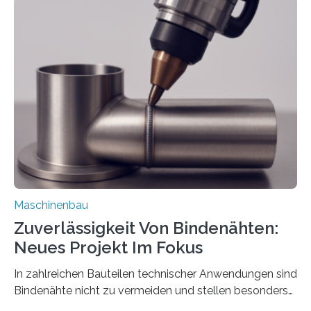
Teile als eine Einheit verpacken. Die Anordnung kann
der Benutzer vorgeben und erhält so mehr Kontrolle
über die Positionierung der Bauteile. Die ebenfalls neue
Automatisierungsschnittstelle dient dazu, die Software
besser in spezifische Unternehmensprozesse
einzubinden. Sankt Augustin – Zur Messe FACHPACK
vom 23. bis 25. September in Nürnberg…
Maschinenbau
Zuverlässigkeit Von Bindenähten:
Neues Projekt Im Fokus
In zahlreichen Bauteilen technischer Anwendungen sind
Bindenähte nicht zu vermeiden und stellen besonders
bei Rezyklaten aufgrund der Vorgeschichte des