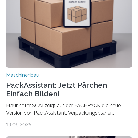
umzurüsten ist ein Job für echte Profis. Eine solche
Maschine faltet in Druckereien Broschüren, Prospekte,
Landkarten und vieles mehr – mehrere Zehntausend
Exemplare pro Stunde. Je nach Maschinentyp und
Auftrag kann das Umrüsten…
Maschinenbau
PackAssistant: Jetzt Pärchen
Einfach Bilden!
Fraunhofer SCAI zeigt auf der FACHPACK die neue
Version von PackAssistant. Verpackungsplaner
weltweit nutzen die Software in den Branchen
19.09.2025
Automobil, Maschinenbau und in der Zulieferindustrie.
Mit der Funktion Pärchenbildung lassen sich nun zwei