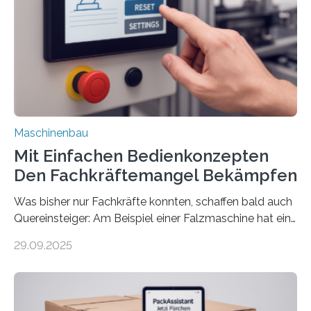
Maschinenbau
Mit Einfachen Bedienkonzepten
Den Fachkräftemangel Bekämpfen
Was bisher nur Fachkräfte konnten, schaffen bald auch
Quereinsteiger: Am Beispiel einer Falzmaschine hat ein
Forscher vom Fraunhofer IPA das Bedienkonzept der
29.09.2025
Mensch-Maschine-Schnittstelle so sehr vereinfacht,
dass nun auch Laien die Maschine umrüsten können.
Die zugrunde liegende Methodik lässt sich auf alle
anderen Maschinen übertragen. Eine Falzmaschine