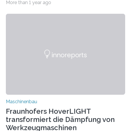
More than 1 year ago
Matrixmaterials eine große Herausforderung dar.
Zuverlässigkeitsexperten aus dem Fraunhofer-Institut
für Betriebsfestigkeit und Systemzuverlässigkeit LBF
möchten in dem Projekt »Design for Reliability –
Bindenähte in technischen Bauteilen« gemeinsam mit
Partnern grundlegende Zusammenhänge hinsichtlich
der Zuverlässigkeit von Bindenähten untersuchen.
Durch den verstärkten Einsatz von Rezyklaten
aufgrund der ELV-Verordnung der EU, wird die
Zuverlässigkeits- und Lebensdauerbewertung von
Rezyklaten besonders herausfordernd. Die
Vorgeschichte des Materialmix…
Maschinenbau
Fraunhofers HoverLIGHT
transformiert die Dämpfung von
Werkzeugmaschinen