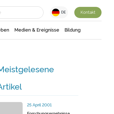
 Leben
Medien & Ereignisse
Interdisziplinäre Forschung
Veranstaltungsnachrichten
n Chemie
Gesellschaftswissenschaften
Kontakt
DE
eben
Medien & Ereignisse
Bildung
Meistgelesene
Artikel
25 April 2001
Forschungsergebnisse