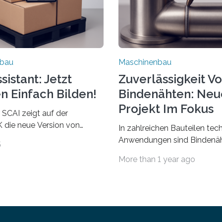
nbau
Maschinenbau
istant: Jetzt
Zuverlässigkeit V
n Einfach Bilden!
Bindenähten: Neu
Projekt Im Fokus
 SCAI zeigt auf der
die neue Version von
In zahlreichen Bauteilen tec
ant. Verpackungsplaner
Anwendungen sind Bindenäh
5
utzen die Software in den
zu vermeiden und stellen b
More than 1 year ago
Automobil, Maschinenbau
bei Rezyklaten aufgrund der
Zulieferindustrie. Mit der
Vorgeschichte des Matrixmat
ärchenbildung lassen sich
große Herausforderung dar.
ile als eine Einheit
Zuverlässigkeitsexperten a
 Die Anordnung kann der
Fraunhofer-Institut für
orgeben und erhält so mehr