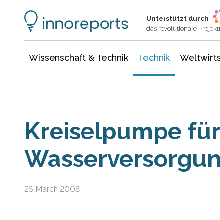
Wissenschaft & Technik
Informationstechnologie
Energie & Elektrotechnik
Unterstützt durch
das revolutionäre Proje
Wissenschaft & Technik
Technik
Weltwirts
Kreiselpumpe für
Wasserversorgu
26 March 2008