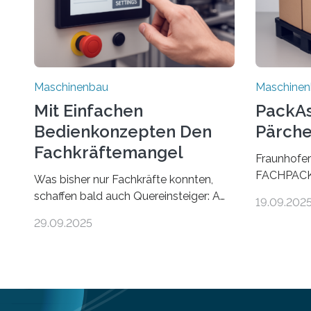
Maschinenbau
Maschine
Mit Einfachen
PackAss
Bedienkonzepten Den
Pärche
Fachkräftemangel
Fraunhofer
Bekämpfen
FACHPACK 
Was bisher nur Fachkräfte konnten,
PackAssist
schaffen bald auch Quereinsteiger: Am
19.09.202
weltweit n
Beispiel einer Falzmaschine hat ein
29.09.2025
Branchen 
Forscher vom Fraunhofer IPA das
und in der 
Bedienkonzept der Mensch-Maschine-
Funktion P
Schnittstelle so sehr vereinfacht, dass
nun zwei Te
nun auch Laien die Maschine umrüsten
verpacken.
können. Die zugrunde liegende
Benutzer v