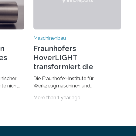
Maschinenbau
on
Fraunhofers
es
HoverLIGHT
transformiert die
Dämpfung von
hnischer
Die Fraunhofer-Institute für
Werkzeugmaschinen
te nicht
Werkzeugmaschinen und
esonders
Umformtechnik IWU sowie für
More than 1 year ago
Fertigungstechnik und Angewandte
erials eine
Materialforschung IFAM haben einen
Durchbruch in der Materialforschung
us dem
erzielt: Der Verbundwerkstoff
HoverLIGHT setzt neue Maßstäbe für