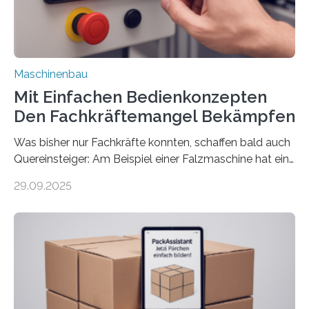
Maschinenbau
Mit Einfachen Bedienkonzepten
Den Fachkräftemangel Bekämpfen
Was bisher nur Fachkräfte konnten, schaffen bald auch
Quereinsteiger: Am Beispiel einer Falzmaschine hat ein
Forscher vom Fraunhofer IPA das Bedienkonzept der
29.09.2025
Mensch-Maschine-Schnittstelle so sehr vereinfacht,
dass nun auch Laien die Maschine umrüsten können.
Die zugrunde liegende Methodik lässt sich auf alle
anderen Maschinen übertragen. Eine Falzmaschine
umzurüsten ist ein Job für echte Profis. Eine solche
Maschine faltet in Druckereien Broschüren, Prospekte,
Landkarten und vieles mehr – mehrere Zehntausend
Exemplare pro Stunde. Je nach Maschinentyp und