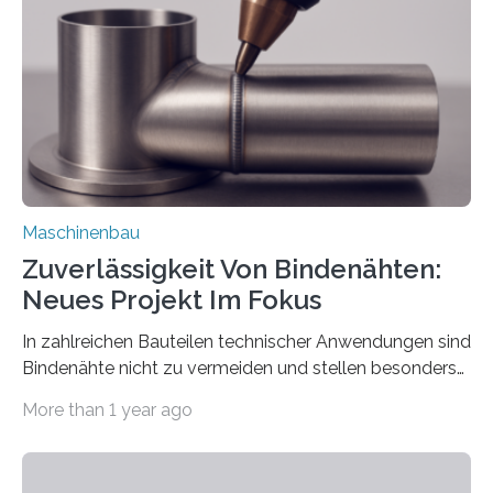
Automatisierungsschnittstelle dient dazu, die Software
besser in spezifische Unternehmensprozesse
einzubinden. Sankt Augustin – Zur Messe FACHPACK
vom 23. bis 25. September in Nürnberg…
Maschinenbau
Zuverlässigkeit Von Bindenähten:
Neues Projekt Im Fokus
In zahlreichen Bauteilen technischer Anwendungen sind
Bindenähte nicht zu vermeiden und stellen besonders
bei Rezyklaten aufgrund der Vorgeschichte des
More than 1 year ago
Matrixmaterials eine große Herausforderung dar.
Zuverlässigkeitsexperten aus dem Fraunhofer-Institut
für Betriebsfestigkeit und Systemzuverlässigkeit LBF