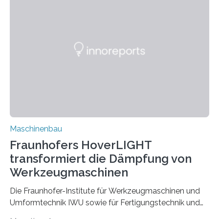
möchten in dem Projekt »Design for Reliability –
Bindenähte in technischen Bauteilen« gemeinsam mit
Partnern grundlegende Zusammenhänge hinsichtlich
der Zuverlässigkeit von Bindenähten untersuchen.
Durch den verstärkten Einsatz von Rezyklaten
aufgrund der ELV-Verordnung der EU, wird die
Zuverlässigkeits- und Lebensdauerbewertung von
Rezyklaten besonders herausfordernd. Die
Vorgeschichte des Materialmix…
Maschinenbau
Fraunhofers HoverLIGHT
transformiert die Dämpfung von
Werkzeugmaschinen
Die Fraunhofer-Institute für Werkzeugmaschinen und
Umformtechnik IWU sowie für Fertigungstechnik und
Angewandte Materialforschung IFAM haben einen