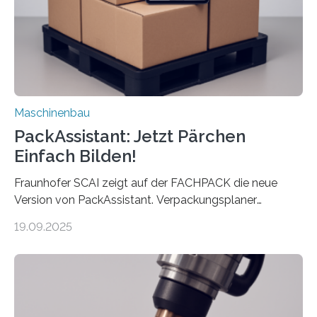
Auftrag kann das Umrüsten…
Maschinenbau
PackAssistant: Jetzt Pärchen
Einfach Bilden!
Fraunhofer SCAI zeigt auf der FACHPACK die neue
Version von PackAssistant. Verpackungsplaner
weltweit nutzen die Software in den Branchen
19.09.2025
Automobil, Maschinenbau und in der Zulieferindustrie.
Mit der Funktion Pärchenbildung lassen sich nun zwei
Teile als eine Einheit verpacken. Die Anordnung kann
der Benutzer vorgeben und erhält so mehr Kontrolle
über die Positionierung der Bauteile. Die ebenfalls neue