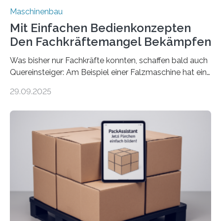
Maschinenbau
Mit Einfachen Bedienkonzepten
Den Fachkräftemangel Bekämpfen
Was bisher nur Fachkräfte konnten, schaffen bald auch
Quereinsteiger: Am Beispiel einer Falzmaschine hat ein
Forscher vom Fraunhofer IPA das Bedienkonzept der
29.09.2025
Mensch-Maschine-Schnittstelle so sehr vereinfacht,
dass nun auch Laien die Maschine umrüsten können.
Die zugrunde liegende Methodik lässt sich auf alle
anderen Maschinen übertragen. Eine Falzmaschine
umzurüsten ist ein Job für echte Profis. Eine solche
Maschine faltet in Druckereien Broschüren, Prospekte,
Landkarten und vieles mehr – mehrere Zehntausend
Exemplare pro Stunde. Je nach Maschinentyp und
Auftrag kann das Umrüsten…