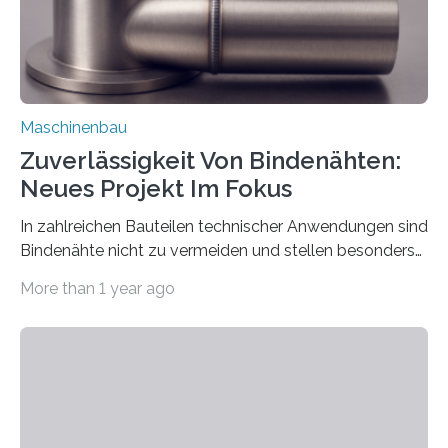
Maschinenbau
Zuverlässigkeit Von Bindenähten:
Neues Projekt Im Fokus
In zahlreichen Bauteilen technischer Anwendungen sind
Bindenähte nicht zu vermeiden und stellen besonders
bei Rezyklaten aufgrund der Vorgeschichte des
More than 1 year ago
Matrixmaterials eine große Herausforderung dar.
Zuverlässigkeitsexperten aus dem Fraunhofer-Institut
für Betriebsfestigkeit und Systemzuverlässigkeit LBF
möchten in dem Projekt »Design for Reliability –
Bindenähte in technischen Bauteilen« gemeinsam mit
Partnern grundlegende Zusammenhänge hinsichtlich
der Zuverlässigkeit von Bindenähten untersuchen.