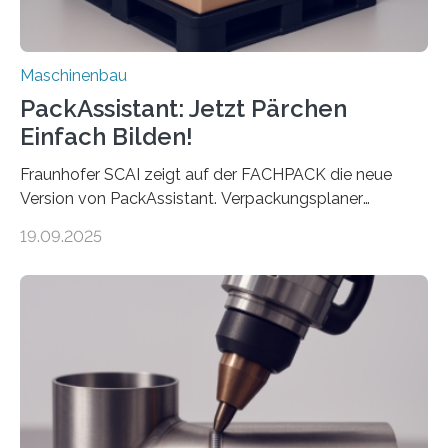
Maschinenbau
PackAssistant: Jetzt Pärchen
Einfach Bilden!
Fraunhofer SCAI zeigt auf der FACHPACK die neue
Version von PackAssistant. Verpackungsplaner
weltweit nutzen die Software in den Branchen
19.09.2025
Automobil, Maschinenbau und in der Zulieferindustrie.
Mit der Funktion Pärchenbildung lassen sich nun zwei
Teile als eine Einheit verpacken. Die Anordnung kann
der Benutzer vorgeben und erhält so mehr Kontrolle
über die Positionierung der Bauteile. Die ebenfalls neue
Automatisierungsschnittstelle dient dazu, die Software
besser in spezifische Unternehmensprozesse
einzubinden. Sankt Augustin – Zur Messe FACHPACK
vom 23. bis 25. September in Nürnberg…