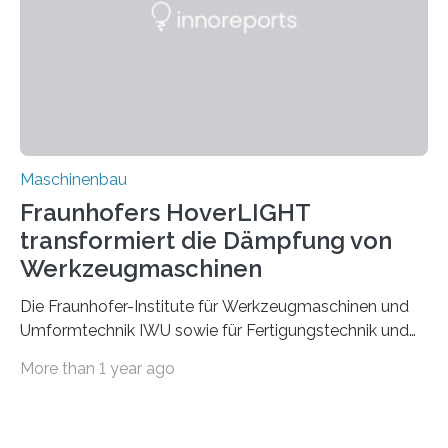
Durch den verstärkten Einsatz von Rezyklaten
aufgrund der ELV-Verordnung der EU, wird die
Zuverlässigkeits- und Lebensdauerbewertung von
Rezyklaten besonders herausfordernd. Die
Vorgeschichte des Materialmix…
Maschinenbau
Fraunhofers HoverLIGHT
transformiert die Dämpfung von
Werkzeugmaschinen
Die Fraunhofer-Institute für Werkzeugmaschinen und
Umformtechnik IWU sowie für Fertigungstechnik und
Angewandte Materialforschung IFAM haben einen
More than 1 year ago
Durchbruch in der Materialforschung erzielt: Der
Verbundwerkstoff HoverLIGHT setzt neue Maßstäbe
für die Konstruktion von Werkzeugmaschinen. Durch