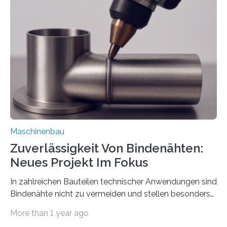
der Benutzer vorgeben und erhält so mehr Kontrolle
über die Positionierung der Bauteile. Die ebenfalls neue
Automatisierungsschnittstelle dient dazu, die Software
besser in spezifische Unternehmensprozesse
einzubinden. Sankt Augustin – Zur Messe FACHPACK
vom 23. bis 25. September in Nürnberg…
Maschinenbau
Zuverlässigkeit Von Bindenähten:
Neues Projekt Im Fokus
In zahlreichen Bauteilen technischer Anwendungen sind
Bindenähte nicht zu vermeiden und stellen besonders
bei Rezyklaten aufgrund der Vorgeschichte des
More than 1 year ago
Matrixmaterials eine große Herausforderung dar.