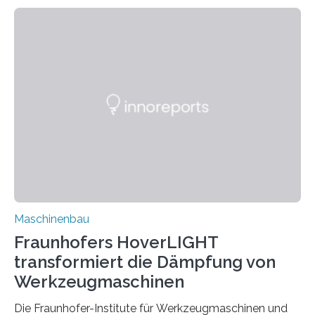
Zuverlässigkeitsexperten aus dem Fraunhofer-Institut
für Betriebsfestigkeit und Systemzuverlässigkeit LBF
möchten in dem Projekt »Design for Reliability –
Bindenähte in technischen Bauteilen« gemeinsam mit
Partnern grundlegende Zusammenhänge hinsichtlich
der Zuverlässigkeit von Bindenähten untersuchen.
Durch den verstärkten Einsatz von Rezyklaten
aufgrund der ELV-Verordnung der EU, wird die
Zuverlässigkeits- und Lebensdauerbewertung von
Rezyklaten besonders herausfordernd. Die
Vorgeschichte des Materialmix…
Maschinenbau
Fraunhofers HoverLIGHT
transformiert die Dämpfung von
Werkzeugmaschinen
Die Fraunhofer-Institute für Werkzeugmaschinen und