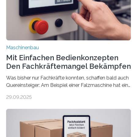
Maschinenbau
Mit Einfachen Bedienkonzepten
Den Fachkräftemangel Bekämpfen
Was bisher nur Fachkräfte konnten, schaffen bald auch
Quereinsteiger: Am Beispiel einer Falzmaschine hat ein
Forscher vom Fraunhofer IPA das Bedienkonzept der
29.09.2025
Mensch-Maschine-Schnittstelle so sehr vereinfacht,
dass nun auch Laien die Maschine umrüsten können.
Die zugrunde liegende Methodik lässt sich auf alle
anderen Maschinen übertragen. Eine Falzmaschine
umzurüsten ist ein Job für echte Profis. Eine solche
Maschine faltet in Druckereien Broschüren, Prospekte,