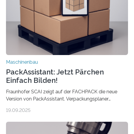
Landkarten und vieles mehr – mehrere Zehntausend
Exemplare pro Stunde. Je nach Maschinentyp und
Auftrag kann das Umrüsten…
Maschinenbau
PackAssistant: Jetzt Pärchen
Einfach Bilden!
Fraunhofer SCAI zeigt auf der FACHPACK die neue
Version von PackAssistant. Verpackungsplaner
weltweit nutzen die Software in den Branchen
19.09.2025
Automobil, Maschinenbau und in der Zulieferindustrie.
Mit der Funktion Pärchenbildung lassen sich nun zwei
Teile als eine Einheit verpacken. Die Anordnung kann