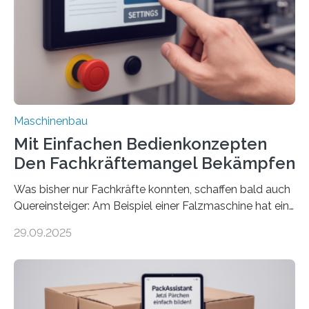
Maschinenbau
Mit Einfachen Bedienkonzepten
Den Fachkräftemangel Bekämpfen
Was bisher nur Fachkräfte konnten, schaffen bald auch
Quereinsteiger: Am Beispiel einer Falzmaschine hat ein
Forscher vom Fraunhofer IPA das Bedienkonzept der
29.09.2025
Mensch-Maschine-Schnittstelle so sehr vereinfacht,
dass nun auch Laien die Maschine umrüsten können.
Die zugrunde liegende Methodik lässt sich auf alle
anderen Maschinen übertragen. Eine Falzmaschine
umzurüsten ist ein Job für echte Profis. Eine solche