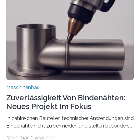
der Benutzer vorgeben und erhält so mehr Kontrolle
über die Positionierung der Bauteile. Die ebenfalls neue
Automatisierungsschnittstelle dient dazu, die Software
besser in spezifische Unternehmensprozesse
einzubinden. Sankt Augustin – Zur Messe FACHPACK
vom 23. bis 25. September in Nürnberg…
Maschinenbau
Zuverlässigkeit Von Bindenähten:
Neues Projekt Im Fokus
In zahlreichen Bauteilen technischer Anwendungen sind
Bindenähte nicht zu vermeiden und stellen besonders
bei Rezyklaten aufgrund der Vorgeschichte des
More than 1 year ago