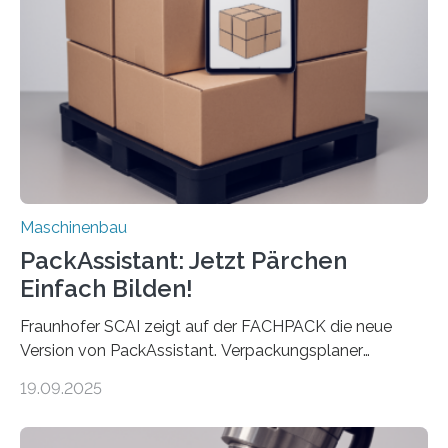
Maschine faltet in Druckereien Broschüren, Prospekte,
Landkarten und vieles mehr – mehrere Zehntausend
Exemplare pro Stunde. Je nach Maschinentyp und
Auftrag kann das Umrüsten…
Maschinenbau
PackAssistant: Jetzt Pärchen
Einfach Bilden!
Fraunhofer SCAI zeigt auf der FACHPACK die neue
Version von PackAssistant. Verpackungsplaner
weltweit nutzen die Software in den Branchen
19.09.2025
Automobil, Maschinenbau und in der Zulieferindustrie.
Mit der Funktion Pärchenbildung lassen sich nun zwei
Teile als eine Einheit verpacken. Die Anordnung kann