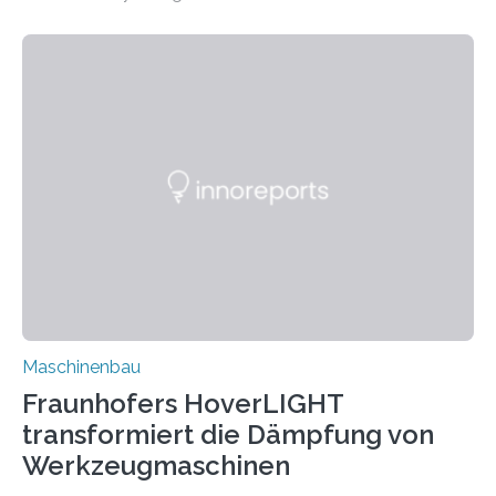
Matrixmaterials eine große Herausforderung dar.
Zuverlässigkeitsexperten aus dem Fraunhofer-Institut
für Betriebsfestigkeit und Systemzuverlässigkeit LBF
möchten in dem Projekt »Design for Reliability –
Bindenähte in technischen Bauteilen« gemeinsam mit
Partnern grundlegende Zusammenhänge hinsichtlich
der Zuverlässigkeit von Bindenähten untersuchen.
Durch den verstärkten Einsatz von Rezyklaten
aufgrund der ELV-Verordnung der EU, wird die
Zuverlässigkeits- und Lebensdauerbewertung von
Rezyklaten besonders herausfordernd. Die
Vorgeschichte des Materialmix…
Maschinenbau
Fraunhofers HoverLIGHT
transformiert die Dämpfung von
Werkzeugmaschinen