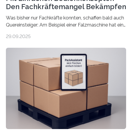
Den Fachkräftemangel Bekämpfen
Was bisher nur Fachkräfte konnten, schaffen bald auch
Quereinsteiger: Am Beispiel einer Falzmaschine hat ein
Forscher vom Fraunhofer IPA das Bedienkonzept der
29.09.2025
Mensch-Maschine-Schnittstelle so sehr vereinfacht,
dass nun auch Laien die Maschine umrüsten können.
Die zugrunde liegende Methodik lässt sich auf alle
anderen Maschinen übertragen. Eine Falzmaschine
umzurüsten ist ein Job für echte Profis. Eine solche
Maschine faltet in Druckereien Broschüren, Prospekte,
Landkarten und vieles mehr – mehrere Zehntausend
Exemplare pro Stunde. Je nach Maschinentyp und
Auftrag kann das Umrüsten…