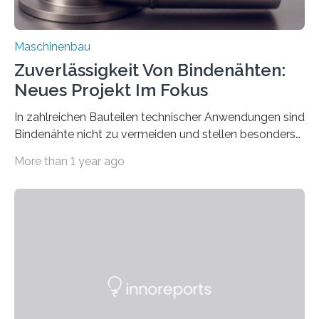
Maschinenbau
Zuverlässigkeit Von Bindenähten:
Neues Projekt Im Fokus
In zahlreichen Bauteilen technischer Anwendungen sind
Bindenähte nicht zu vermeiden und stellen besonders
bei Rezyklaten aufgrund der Vorgeschichte des
More than 1 year ago
Matrixmaterials eine große Herausforderung dar.
Zuverlässigkeitsexperten aus dem Fraunhofer-Institut
für Betriebsfestigkeit und Systemzuverlässigkeit LBF
möchten in dem Projekt »Design for Reliability –
Bindenähte in technischen Bauteilen« gemeinsam mit
Partnern grundlegende Zusammenhänge hinsichtlich
der Zuverlässigkeit von Bindenähten untersuchen.
Durch den verstärkten Einsatz von Rezyklaten
aufgrund der ELV-Verordnung der EU, wird die