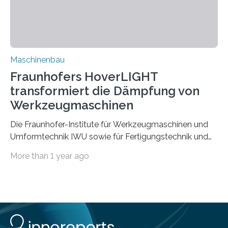
Zuverlässigkeits- und Lebensdauerbewertung von
Rezyklaten besonders herausfordernd. Die
Vorgeschichte des Materialmix…
Maschinenbau
Fraunhofers HoverLIGHT
transformiert die Dämpfung von
Werkzeugmaschinen
Die Fraunhofer-Institute für Werkzeugmaschinen und
Umformtechnik IWU sowie für Fertigungstechnik und
Angewandte Materialforschung IFAM haben einen
More than 1 year ago
Durchbruch in der Materialforschung erzielt: Der
Verbundwerkstoff HoverLIGHT setzt neue Maßstäbe
für die Konstruktion von Werkzeugmaschinen. Durch
die Kombination von Aluminiumschaum und
partikelgefüllten Hohlkugeln erreicht HoverLIGHT einen
bisher unerreichten Eigenschaftsmix aus Leichtigkeit,