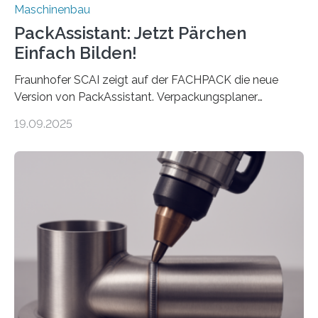
Maschinenbau
PackAssistant: Jetzt Pärchen
Einfach Bilden!
Fraunhofer SCAI zeigt auf der FACHPACK die neue
Version von PackAssistant. Verpackungsplaner
weltweit nutzen die Software in den Branchen
19.09.2025
Automobil, Maschinenbau und in der Zulieferindustrie.
Mit der Funktion Pärchenbildung lassen sich nun zwei
Teile als eine Einheit verpacken. Die Anordnung kann
der Benutzer vorgeben und erhält so mehr Kontrolle
über die Positionierung der Bauteile. Die ebenfalls neue
Automatisierungsschnittstelle dient dazu, die Software
besser in spezifische Unternehmensprozesse
einzubinden. Sankt Augustin – Zur Messe FACHPACK
vom 23. bis 25. September in Nürnberg…