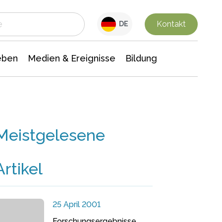
 Leben
Medien & Ereignisse
Interdisziplinäre Forschung
Veranstaltungsnachrichten
n Chemie
Gesellschaftswissenschaften
Kontakt
DE
eben
Medien & Ereignisse
Bildung
Meistgelesene
Artikel
25 April 2001
Forschungsergebnisse