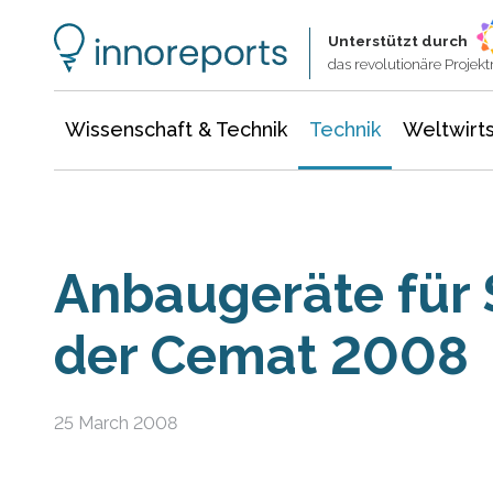
Wissenschaft & Technik
Informationstechnologie
Energie & Elektrotechnik
Unterstützt durch
das revolutionäre Proje
Wissenschaft & Technik
Technik
Weltwirts
Anbaugeräte für 
der Cemat 2008
25 March 2008