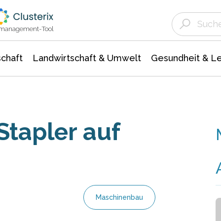
Landwirtschaft & Umwelt
Gesundheit &
Agrar- Forstwissenschaften
Unternehmensmeldungen
Biowissenschafte
Ökologie Umwelt- Naturschutz
ktmanagement-Tool
chaft
Landwirtschaft & Umwelt
Gesundheit & L
Stapler auf
Maschinenbau