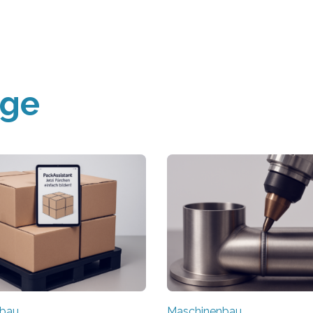
äge
nbau
Maschinenbau