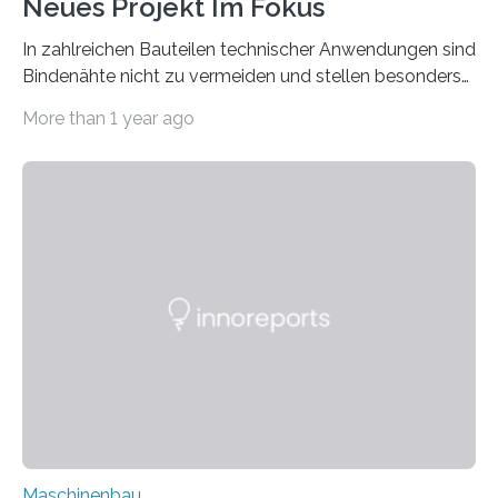
Neues Projekt Im Fokus
In zahlreichen Bauteilen technischer Anwendungen sind
Bindenähte nicht zu vermeiden und stellen besonders
bei Rezyklaten aufgrund der Vorgeschichte des
More than 1 year ago
Matrixmaterials eine große Herausforderung dar.
Zuverlässigkeitsexperten aus dem Fraunhofer-Institut
für Betriebsfestigkeit und Systemzuverlässigkeit LBF
möchten in dem Projekt »Design for Reliability –
Bindenähte in technischen Bauteilen« gemeinsam mit
Partnern grundlegende Zusammenhänge hinsichtlich
der Zuverlässigkeit von Bindenähten untersuchen.
Durch den verstärkten Einsatz von Rezyklaten
aufgrund der ELV-Verordnung der EU, wird die
Zuverlässigkeits- und Lebensdauerbewertung von
Rezyklaten besonders herausfordernd. Die
Vorgeschichte des Materialmix…
Maschinenbau