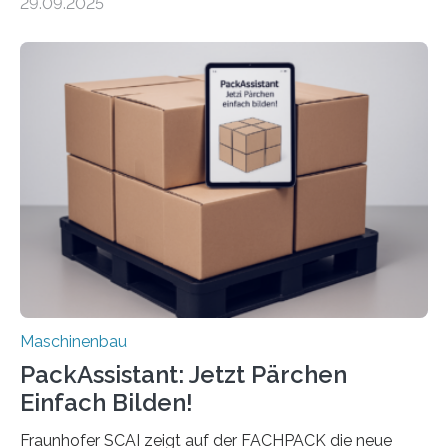
29.09.2025
Mensch-Maschine-Schnittstelle so sehr vereinfacht,
dass nun auch Laien die Maschine umrüsten können.
Die zugrunde liegende Methodik lässt sich auf alle
anderen Maschinen übertragen. Eine Falzmaschine
umzurüsten ist ein Job für echte Profis. Eine solche
Maschine faltet in Druckereien Broschüren, Prospekte,
Landkarten und vieles mehr – mehrere Zehntausend
Exemplare pro Stunde. Je nach Maschinentyp und
Auftrag kann das Umrüsten…
Maschinenbau
PackAssistant: Jetzt Pärchen
Einfach Bilden!
Fraunhofer SCAI zeigt auf der FACHPACK die neue