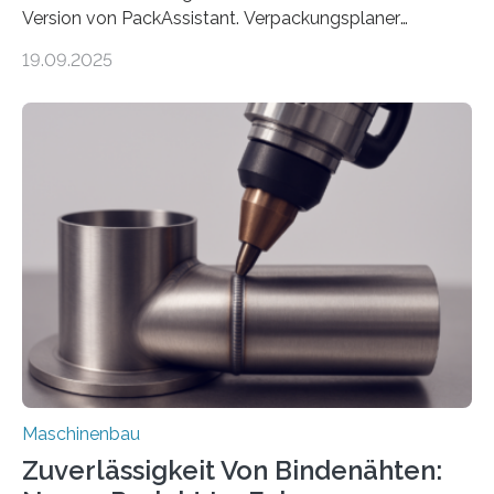
Version von PackAssistant. Verpackungsplaner
weltweit nutzen die Software in den Branchen
19.09.2025
Automobil, Maschinenbau und in der Zulieferindustrie.
Mit der Funktion Pärchenbildung lassen sich nun zwei
Teile als eine Einheit verpacken. Die Anordnung kann
der Benutzer vorgeben und erhält so mehr Kontrolle
über die Positionierung der Bauteile. Die ebenfalls neue
Automatisierungsschnittstelle dient dazu, die Software
besser in spezifische Unternehmensprozesse
einzubinden. Sankt Augustin – Zur Messe FACHPACK
vom 23. bis 25. September in Nürnberg…
Maschinenbau
Zuverlässigkeit Von Bindenähten: