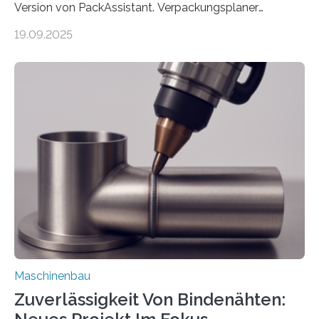
Version von PackAssistant. Verpackungsplaner
weltweit nutzen die Software in den Branchen
19.09.2025
Automobil, Maschinenbau und in der Zulieferindustrie.
Mit der Funktion Pärchenbildung lassen sich nun zwei
Teile als eine Einheit verpacken. Die Anordnung kann
der Benutzer vorgeben und erhält so mehr Kontrolle
über die Positionierung der Bauteile. Die ebenfalls neue
Automatisierungsschnittstelle dient dazu, die Software
besser in spezifische Unternehmensprozesse
einzubinden. Sankt Augustin – Zur Messe FACHPACK
vom 23. bis 25. September in Nürnberg…
Maschinenbau
Zuverlässigkeit Von Bindenähten: