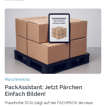
Mensch-Maschine-Schnittstelle so sehr vereinfacht,
dass nun auch Laien die Maschine umrüsten können.
Die zugrunde liegende Methodik lässt sich auf alle
anderen Maschinen übertragen. Eine Falzmaschine
umzurüsten ist ein Job für echte Profis. Eine solche
Maschine faltet in Druckereien Broschüren, Prospekte,
Landkarten und vieles mehr – mehrere Zehntausend
Exemplare pro Stunde. Je nach Maschinentyp und
Auftrag kann das Umrüsten…
Maschinenbau
PackAssistant: Jetzt Pärchen
Einfach Bilden!
Fraunhofer SCAI zeigt auf der FACHPACK die neue