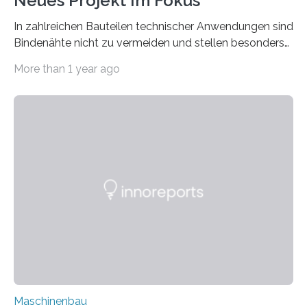
Neues Projekt Im Fokus
In zahlreichen Bauteilen technischer Anwendungen sind
Bindenähte nicht zu vermeiden und stellen besonders
bei Rezyklaten aufgrund der Vorgeschichte des
More than 1 year ago
Matrixmaterials eine große Herausforderung dar.
Zuverlässigkeitsexperten aus dem Fraunhofer-Institut
für Betriebsfestigkeit und Systemzuverlässigkeit LBF
möchten in dem Projekt »Design for Reliability –
Bindenähte in technischen Bauteilen« gemeinsam mit
Partnern grundlegende Zusammenhänge hinsichtlich
der Zuverlässigkeit von Bindenähten untersuchen.
Durch den verstärkten Einsatz von Rezyklaten
aufgrund der ELV-Verordnung der EU, wird die
Zuverlässigkeits- und Lebensdauerbewertung von
Rezyklaten besonders herausfordernd. Die
Vorgeschichte des Materialmix…
Maschinenbau