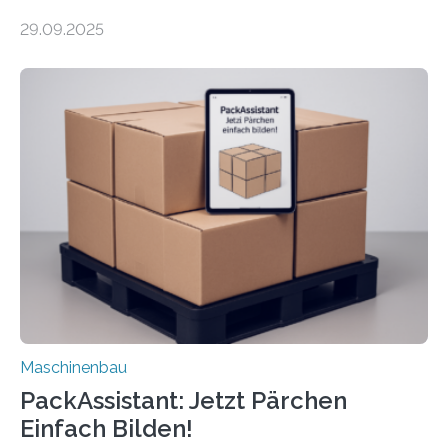
Forscher vom Fraunhofer IPA das Bedienkonzept der
29.09.2025
Mensch-Maschine-Schnittstelle so sehr vereinfacht,
dass nun auch Laien die Maschine umrüsten können.
Die zugrunde liegende Methodik lässt sich auf alle
anderen Maschinen übertragen. Eine Falzmaschine
umzurüsten ist ein Job für echte Profis. Eine solche
Maschine faltet in Druckereien Broschüren, Prospekte,
Landkarten und vieles mehr – mehrere Zehntausend
Exemplare pro Stunde. Je nach Maschinentyp und
Auftrag kann das Umrüsten…
Maschinenbau
PackAssistant: Jetzt Pärchen
Einfach Bilden!