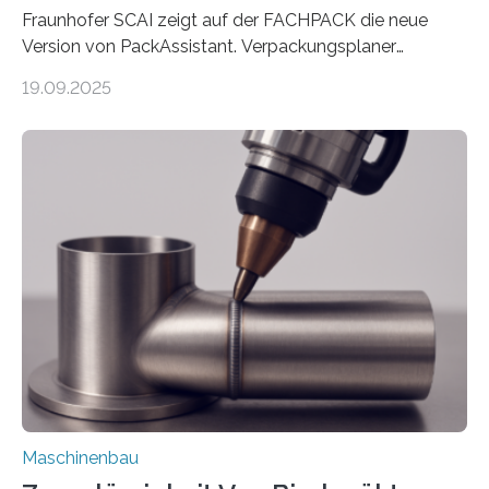
Fraunhofer SCAI zeigt auf der FACHPACK die neue
Version von PackAssistant. Verpackungsplaner
weltweit nutzen die Software in den Branchen
19.09.2025
Automobil, Maschinenbau und in der Zulieferindustrie.
Mit der Funktion Pärchenbildung lassen sich nun zwei
Teile als eine Einheit verpacken. Die Anordnung kann
der Benutzer vorgeben und erhält so mehr Kontrolle
über die Positionierung der Bauteile. Die ebenfalls neue
Automatisierungsschnittstelle dient dazu, die Software
besser in spezifische Unternehmensprozesse
einzubinden. Sankt Augustin – Zur Messe FACHPACK
vom 23. bis 25. September in Nürnberg…
Maschinenbau