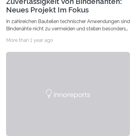
Zuverlässigkeit Von Bindenähten:
Neues Projekt Im Fokus
In zahlreichen Bauteilen technischer Anwendungen sind
Bindenähte nicht zu vermeiden und stellen besonders
bei Rezyklaten aufgrund der Vorgeschichte des
More than 1 year ago
Matrixmaterials eine große Herausforderung dar.
Zuverlässigkeitsexperten aus dem Fraunhofer-Institut
für Betriebsfestigkeit und Systemzuverlässigkeit LBF
möchten in dem Projekt »Design for Reliability –
Bindenähte in technischen Bauteilen« gemeinsam mit
Partnern grundlegende Zusammenhänge hinsichtlich
der Zuverlässigkeit von Bindenähten untersuchen.
Durch den verstärkten Einsatz von Rezyklaten
aufgrund der ELV-Verordnung der EU, wird die
Zuverlässigkeits- und Lebensdauerbewertung von
Rezyklaten besonders herausfordernd. Die
Vorgeschichte des Materialmix…