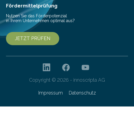
besser dämpft. Und das bei einer Gewichtseinsparung
Fördermittelprüfung
von 20…
Nutzen Sie das Förderpotenzial
in Ihrem Unternehmen optimal aus?
JETZT PRÜFEN
Copyright © 2026 - innoscripta AG
Impressum
Datenschutz