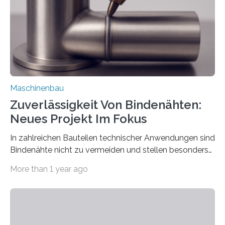
einzubinden. Sankt Augustin – Zur Messe FACHPACK
vom 23. bis 25. September in Nürnberg…
Maschinenbau
Zuverlässigkeit Von Bindenähten:
Neues Projekt Im Fokus
In zahlreichen Bauteilen technischer Anwendungen sind
Bindenähte nicht zu vermeiden und stellen besonders
bei Rezyklaten aufgrund der Vorgeschichte des
More than 1 year ago
Matrixmaterials eine große Herausforderung dar.
Zuverlässigkeitsexperten aus dem Fraunhofer-Institut
für Betriebsfestigkeit und Systemzuverlässigkeit LBF
möchten in dem Projekt »Design for Reliability –
Bindenähte in technischen Bauteilen« gemeinsam mit