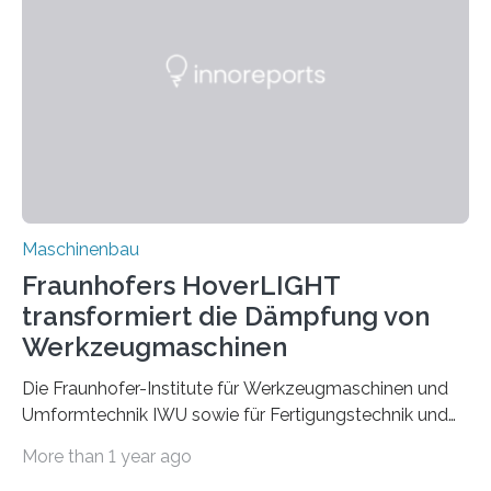
Partnern grundlegende Zusammenhänge hinsichtlich
der Zuverlässigkeit von Bindenähten untersuchen.
Durch den verstärkten Einsatz von Rezyklaten
aufgrund der ELV-Verordnung der EU, wird die
Zuverlässigkeits- und Lebensdauerbewertung von
Rezyklaten besonders herausfordernd. Die
Vorgeschichte des Materialmix…
Maschinenbau
Fraunhofers HoverLIGHT
transformiert die Dämpfung von
Werkzeugmaschinen
Die Fraunhofer-Institute für Werkzeugmaschinen und
Umformtechnik IWU sowie für Fertigungstechnik und
Angewandte Materialforschung IFAM haben einen
More than 1 year ago
Durchbruch in der Materialforschung erzielt: Der