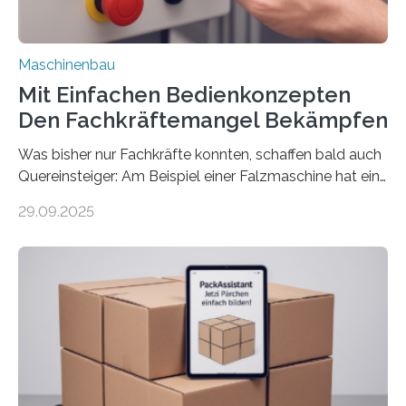
Maschinenbau
Mit Einfachen Bedienkonzepten
Den Fachkräftemangel Bekämpfen
Was bisher nur Fachkräfte konnten, schaffen bald auch
Quereinsteiger: Am Beispiel einer Falzmaschine hat ein
Forscher vom Fraunhofer IPA das Bedienkonzept der
29.09.2025
Mensch-Maschine-Schnittstelle so sehr vereinfacht,
dass nun auch Laien die Maschine umrüsten können.
Die zugrunde liegende Methodik lässt sich auf alle
anderen Maschinen übertragen. Eine Falzmaschine
umzurüsten ist ein Job für echte Profis. Eine solche
Maschine faltet in Druckereien Broschüren, Prospekte,
Landkarten und vieles mehr – mehrere Zehntausend
Exemplare pro Stunde. Je nach Maschinentyp und
Auftrag kann das Umrüsten…