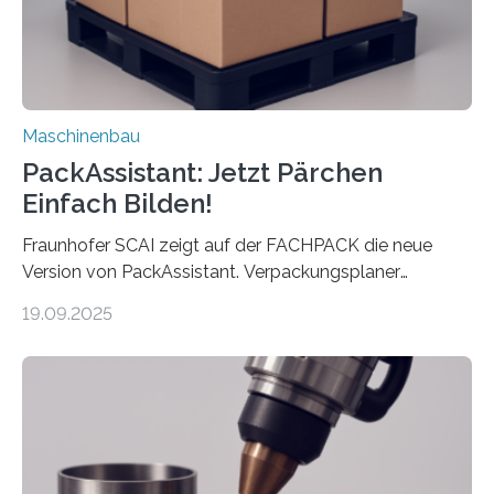
Maschinenbau
PackAssistant: Jetzt Pärchen
Einfach Bilden!
Fraunhofer SCAI zeigt auf der FACHPACK die neue
Version von PackAssistant. Verpackungsplaner
weltweit nutzen die Software in den Branchen
19.09.2025
Automobil, Maschinenbau und in der Zulieferindustrie.
Mit der Funktion Pärchenbildung lassen sich nun zwei
Teile als eine Einheit verpacken. Die Anordnung kann
der Benutzer vorgeben und erhält so mehr Kontrolle
über die Positionierung der Bauteile. Die ebenfalls neue
Automatisierungsschnittstelle dient dazu, die Software
besser in spezifische Unternehmensprozesse