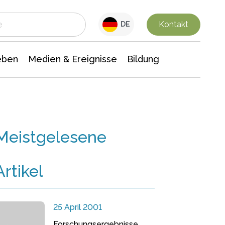
 Leben
Medien & Ereignisse
Interdisziplinäre Forschung
Veranstaltungsnachrichten
n Chemie
Gesellschaftswissenschaften
Kontakt
DE
eben
Medien & Ereignisse
Bildung
Meistgelesene
Artikel
25 April 2001
Forschungsergebnisse