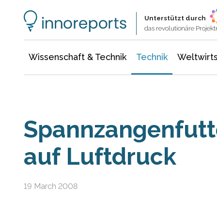
Wissenschaft & Technik
Informationstechnologie
Energie & Elektrotechnik
Unterstützt durch
das revolutionäre Proje
Wissenschaft & Technik
Technik
Weltwirts
Spannzangenfutte
auf Luftdruck
19 March 2008