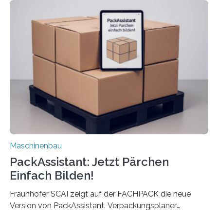
Die zugrunde liegende Methodik lässt sich auf alle
anderen Maschinen übertragen. Eine Falzmaschine
umzurüsten ist ein Job für echte Profis. Eine solche
Maschine faltet in Druckereien Broschüren, Prospekte,
Landkarten und vieles mehr – mehrere Zehntausend
Exemplare pro Stunde. Je nach Maschinentyp und
Auftrag kann das Umrüsten…
Maschinenbau
PackAssistant: Jetzt Pärchen
Einfach Bilden!
Fraunhofer SCAI zeigt auf der FACHPACK die neue
Version von PackAssistant. Verpackungsplaner
weltweit nutzen die Software in den Branchen