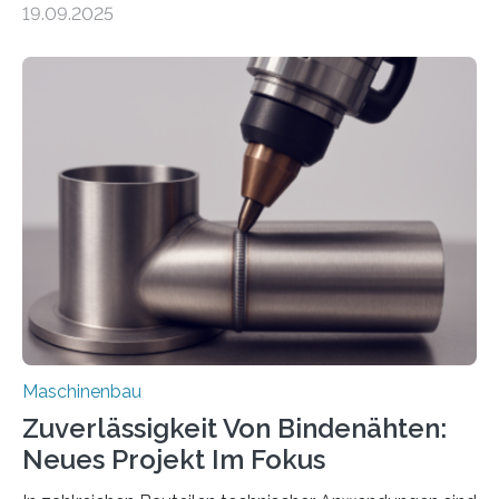
19.09.2025
Automobil, Maschinenbau und in der Zulieferindustrie.
Mit der Funktion Pärchenbildung lassen sich nun zwei
Teile als eine Einheit verpacken. Die Anordnung kann
der Benutzer vorgeben und erhält so mehr Kontrolle
über die Positionierung der Bauteile. Die ebenfalls neue
Automatisierungsschnittstelle dient dazu, die Software
besser in spezifische Unternehmensprozesse
einzubinden. Sankt Augustin – Zur Messe FACHPACK
vom 23. bis 25. September in Nürnberg…
Maschinenbau
Zuverlässigkeit Von Bindenähten:
Neues Projekt Im Fokus