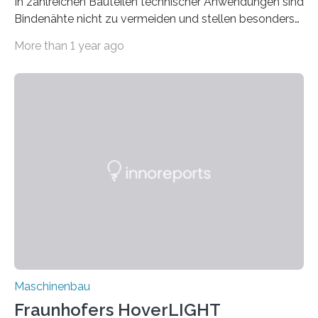
In zahlreichen Bauteilen technischer Anwendungen sind
Bindenähte nicht zu vermeiden und stellen besonders
bei Rezyklaten aufgrund der Vorgeschichte des
More than 1 year ago
Matrixmaterials eine große Herausforderung dar.
Zuverlässigkeitsexperten aus dem Fraunhofer-Institut
für Betriebsfestigkeit und Systemzuverlässigkeit LBF
möchten in dem Projekt »Design for Reliability –
Bindenähte in technischen Bauteilen« gemeinsam mit
Partnern grundlegende Zusammenhänge hinsichtlich
der Zuverlässigkeit von Bindenähten untersuchen.
Durch den verstärkten Einsatz von Rezyklaten
aufgrund der ELV-Verordnung der EU, wird die
Zuverlässigkeits- und Lebensdauerbewertung von
Rezyklaten besonders herausfordernd. Die
Vorgeschichte des Materialmix…
Maschinenbau
Fraunhofers HoverLIGHT