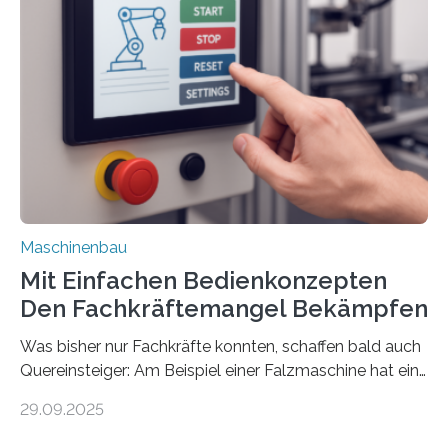
Maschinenbau
Mit Einfachen Bedienkonzepten
Den Fachkräftemangel Bekämpfen
Was bisher nur Fachkräfte konnten, schaffen bald auch
Quereinsteiger: Am Beispiel einer Falzmaschine hat ein
Forscher vom Fraunhofer IPA das Bedienkonzept der
29.09.2025
Mensch-Maschine-Schnittstelle so sehr vereinfacht,
dass nun auch Laien die Maschine umrüsten können.