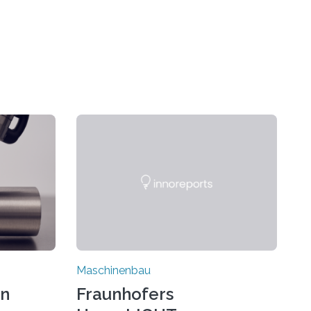
Maschinenbau
on
Fraunhofers