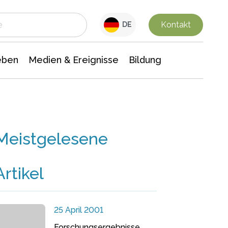
 Leben
Medien & Ereignisse
Interdisziplinäre Forschung
Veranstaltungsnachrichten
n Chemie
Gesellschaftswissenschaften
Kontakt
DE
eben
Medien & Ereignisse
Bildung
Meistgelesene
Artikel
25 April 2001
Forschungsergebnisse