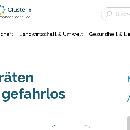
Landwirtschaft & Umwelt
Gesundheit &
Agrar- Forstwissenschaften
Unternehmensmeldungen
Biowissenschafte
Ökologie Umwelt- Naturschutz
ktmanagement-Tool
chaft
Landwirtschaft & Umwelt
Gesundheit & L
räten
 gefahrlos