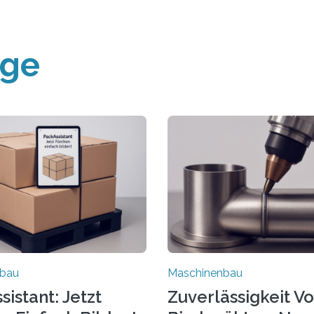
äge
nbau
Maschinenbau
istant: Jetzt
Zuverlässigkeit V