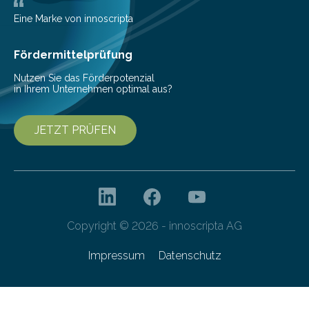
Gemeinschaftsprojekt mit einem Industriepartner
gelang nun erstmals der Nachweis, dass HoverLIGHT
Eine Marke von innoscripta
bei Serienmaschinen Schwingungen um den Faktor 3
besser dämpft. Und das bei einer Gewichtseinsparung
Fördermittelprüfung
von 20…
Nutzen Sie das Förderpotenzial
in Ihrem Unternehmen optimal aus?
JETZT PRÜFEN
Copyright © 2026 - innoscripta AG
Impressum
Datenschutz