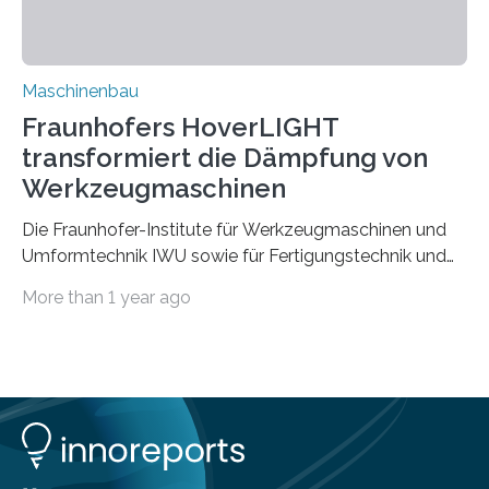
Vorgeschichte des Materialmix…
Maschinenbau
Fraunhofers HoverLIGHT
transformiert die Dämpfung von
Werkzeugmaschinen
Die Fraunhofer-Institute für Werkzeugmaschinen und
Umformtechnik IWU sowie für Fertigungstechnik und
Angewandte Materialforschung IFAM haben einen
More than 1 year ago
Durchbruch in der Materialforschung erzielt: Der
Verbundwerkstoff HoverLIGHT setzt neue Maßstäbe
für die Konstruktion von Werkzeugmaschinen. Durch
die Kombination von Aluminiumschaum und
partikelgefüllten Hohlkugeln erreicht HoverLIGHT einen
bisher unerreichten Eigenschaftsmix aus Leichtigkeit,
Steifigkeit und Schwingungsdämpfung. In einem