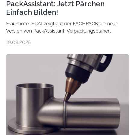
PackAssistant: Jetzt Pärchen
Einfach Bilden!
Fraunhofer SCAI zeigt auf der FACHPACK die neue
Version von PackAssistant. Verpackungsplaner
weltweit nutzen die Software in den Branchen
19.09.2025
Automobil, Maschinenbau und in der Zulieferindustrie.
Mit der Funktion Pärchenbildung lassen sich nun zwei
Teile als eine Einheit verpacken. Die Anordnung kann
der Benutzer vorgeben und erhält so mehr Kontrolle
über die Positionierung der Bauteile. Die ebenfalls neue
Automatisierungsschnittstelle dient dazu, die Software
besser in spezifische Unternehmensprozesse
einzubinden. Sankt Augustin – Zur Messe FACHPACK
vom 23. bis 25. September in Nürnberg…