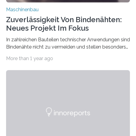
Maschinenbau
Zuverlässigkeit Von Bindenähten:
Neues Projekt Im Fokus
In zahlreichen Bauteilen technischer Anwendungen sind
Bindenähte nicht zu vermeiden und stellen besonders
bei Rezyklaten aufgrund der Vorgeschichte des
More than 1 year ago
Matrixmaterials eine große Herausforderung dar.
Zuverlässigkeitsexperten aus dem Fraunhofer-Institut
für Betriebsfestigkeit und Systemzuverlässigkeit LBF
möchten in dem Projekt »Design for Reliability –
Bindenähte in technischen Bauteilen« gemeinsam mit
Partnern grundlegende Zusammenhänge hinsichtlich
der Zuverlässigkeit von Bindenähten untersuchen.
Durch den verstärkten Einsatz von Rezyklaten
aufgrund der ELV-Verordnung der EU, wird die
Zuverlässigkeits- und Lebensdauerbewertung von
Rezyklaten besonders herausfordernd. Die