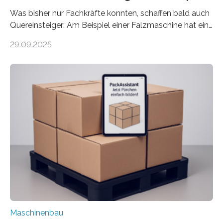
Was bisher nur Fachkräfte konnten, schaffen bald auch
Quereinsteiger: Am Beispiel einer Falzmaschine hat ein
Forscher vom Fraunhofer IPA das Bedienkonzept der
29.09.2025
Mensch-Maschine-Schnittstelle so sehr vereinfacht,
dass nun auch Laien die Maschine umrüsten können.
Die zugrunde liegende Methodik lässt sich auf alle
anderen Maschinen übertragen. Eine Falzmaschine
umzurüsten ist ein Job für echte Profis. Eine solche
Maschine faltet in Druckereien Broschüren, Prospekte,
Landkarten und vieles mehr – mehrere Zehntausend
Exemplare pro Stunde. Je nach Maschinentyp und
Auftrag kann das Umrüsten…
Maschinenbau