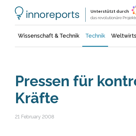
Wissenschaft & Technik
Informationstechnologie
Energie & Elektrotechnik
Unterstützt durch
das revolutionäre Proje
Wissenschaft & Technik
Technik
Weltwirts
Pressen für kontro
Kräfte
21 February 2008