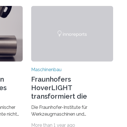
Maschinenbau
on
Fraunhofers
es
HoverLIGHT
transformiert die
Dämpfung von
hnischer
Die Fraunhofer-Institute für
Werkzeugmaschinen
te nicht
Werkzeugmaschinen und
esonders
Umformtechnik IWU sowie für
More than 1 year ago