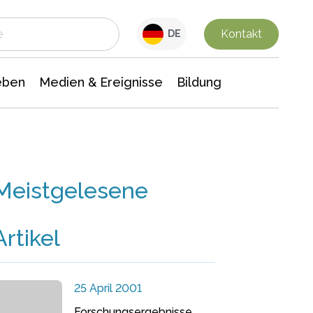
 Leben
Medien & Ereignisse
Interdisziplinäre Forschung
Veranstaltungsnachrichten
n Chemie
Gesellschaftswissenschaften
Kontakt
DE
eben
Medien & Ereignisse
Bildung
Meistgelesene
Artikel
25 April 2001
Forschungsergebnisse