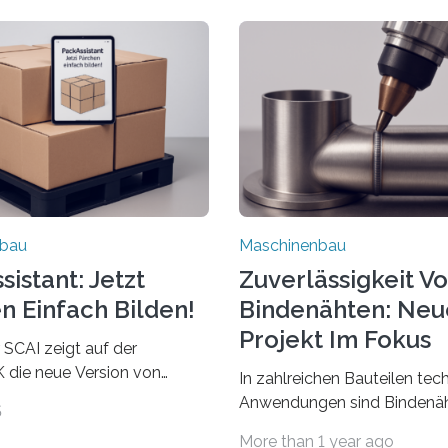
nbau
Maschinenbau
istant: Jetzt
Zuverlässigkeit V
n Einfach Bilden!
Bindenähten: Neu
Projekt Im Fokus
 SCAI zeigt auf der
die neue Version von
In zahlreichen Bauteilen tec
ant. Verpackungsplaner
Anwendungen sind Bindenäh
5
utzen die Software in den
zu vermeiden und stellen b
More than 1 year ago
Automobil, Maschinenbau