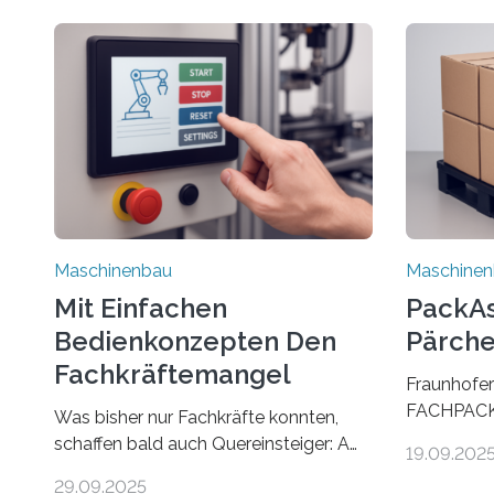
Maschinenbau
Maschine
Mit Einfachen
PackAss
Bedienkonzepten Den
Pärche
Fachkräftemangel
Fraunhofer
Bekämpfen
FACHPACK 
Was bisher nur Fachkräfte konnten,
PackAssist
schaffen bald auch Quereinsteiger: Am
19.09.202
weltweit n
Beispiel einer Falzmaschine hat ein
29.09.2025
Branchen 