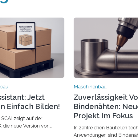
nbau
Maschinenbau
istant: Jetzt
Zuverlässigkeit V
n Einfach Bilden!
Bindenähten: Neu
Projekt Im Fokus
 SCAI zeigt auf der
die neue Version von
In zahlreichen Bauteilen tec
ant. Verpackungsplaner
Anwendungen sind Bindenäh
5