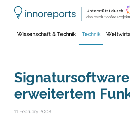
Wissenschaft & Technik
Informationstechnologie
Energie & Elektrotechnik
Unterstützt durch
das revolutionäre Proje
Wissenschaft & Technik
Technik
Weltwirts
Signatursoftware
erweitertem Fun
11 February 2008