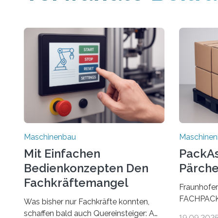
Maschinenbau
Maschine
Mit Einfachen
PackAss
Bedienkonzepten Den
Pärche
Fachkräftemangel
Fraunhofer
Bekämpfen
FACHPACK 
Was bisher nur Fachkräfte konnten,
PackAssist
schaffen bald auch Quereinsteiger: Am
19.09.202