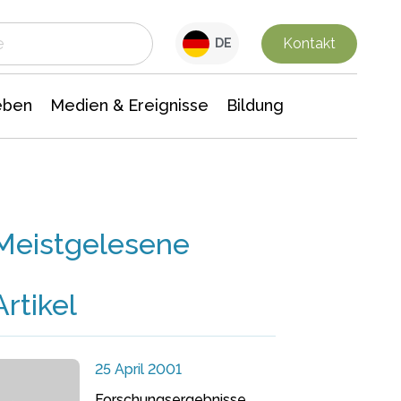
 Leben
Medien & Ereignisse
Interdisziplinäre Forschung
Veranstaltungsnachrichten
n Chemie
Gesellschaftswissenschaften
Kontakt
DE
eben
Medien & Ereignisse
Bildung
Meistgelesene
Artikel
25 April 2001
Forschungsergebnisse