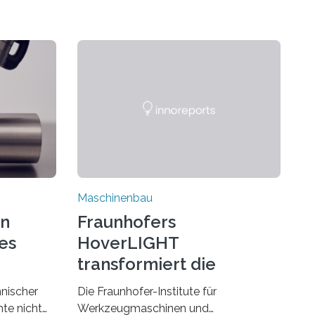
Maschinenbau
on
Fraunhofers
es
HoverLIGHT
transformiert die
Dämpfung von
hnischer
Die Fraunhofer-Institute für
Werkzeugmaschinen
te nicht
Werkzeugmaschinen und