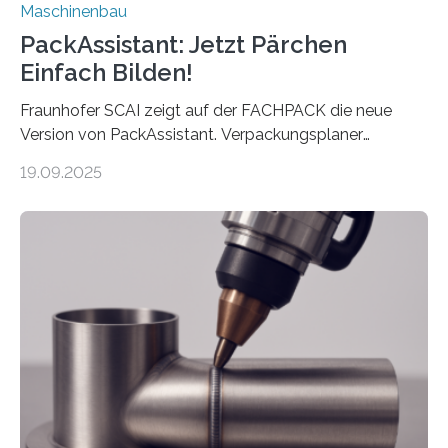
Maschinenbau
PackAssistant: Jetzt Pärchen
Einfach Bilden!
Fraunhofer SCAI zeigt auf der FACHPACK die neue
Version von PackAssistant. Verpackungsplaner
weltweit nutzen die Software in den Branchen
19.09.2025
Automobil, Maschinenbau und in der Zulieferindustrie.
Mit der Funktion Pärchenbildung lassen sich nun zwei
Teile als eine Einheit verpacken. Die Anordnung kann
der Benutzer vorgeben und erhält so mehr Kontrolle
über die Positionierung der Bauteile. Die ebenfalls neue
Automatisierungsschnittstelle dient dazu, die Software
besser in spezifische Unternehmensprozesse
einzubinden. Sankt Augustin – Zur Messe FACHPACK
vom 23. bis 25. September in Nürnberg…