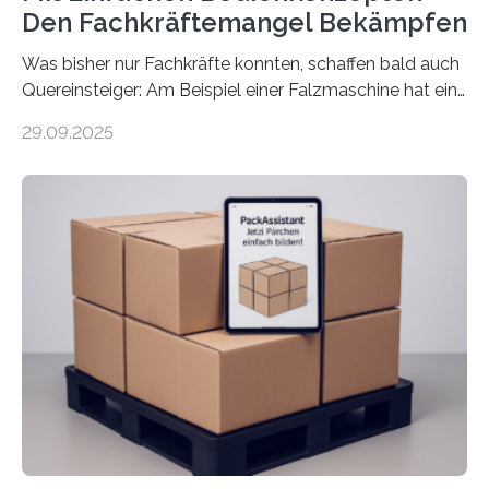
Den Fachkräftemangel Bekämpfen
Was bisher nur Fachkräfte konnten, schaffen bald auch
Quereinsteiger: Am Beispiel einer Falzmaschine hat ein
Forscher vom Fraunhofer IPA das Bedienkonzept der
29.09.2025
Mensch-Maschine-Schnittstelle so sehr vereinfacht,
dass nun auch Laien die Maschine umrüsten können.
Die zugrunde liegende Methodik lässt sich auf alle
anderen Maschinen übertragen. Eine Falzmaschine
umzurüsten ist ein Job für echte Profis. Eine solche
Maschine faltet in Druckereien Broschüren, Prospekte,
Landkarten und vieles mehr – mehrere Zehntausend
Exemplare pro Stunde. Je nach Maschinentyp und
Auftrag kann das Umrüsten…