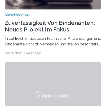
Maschinenbau
Zuverlässigkeit Von Bindenähten:
Neues Projekt Im Fokus
In zahlreichen Bauteilen technischer Anwendungen sind
Bindenähte nicht zu vermeiden und stellen besonders
bei Rezyklaten aufgrund der Vorgeschichte des
More than 1 year ago
Matrixmaterials eine große Herausforderung dar.
Zuverlässigkeitsexperten aus dem Fraunhofer-Institut
für Betriebsfestigkeit und Systemzuverlässigkeit LBF
möchten in dem Projekt »Design for Reliability –
Bindenähte in technischen Bauteilen« gemeinsam mit
Partnern grundlegende Zusammenhänge hinsichtlich
der Zuverlässigkeit von Bindenähten untersuchen.
Durch den verstärkten Einsatz von Rezyklaten
aufgrund der ELV-Verordnung der EU, wird die