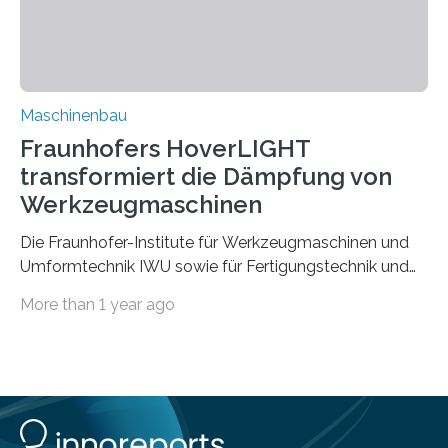
Zuverlässigkeits- und Lebensdauerbewertung von
Rezyklaten besonders herausfordernd. Die
Vorgeschichte des Materialmix…
Maschinenbau
Fraunhofers HoverLIGHT
transformiert die Dämpfung von
Werkzeugmaschinen
Die Fraunhofer-Institute für Werkzeugmaschinen und
Umformtechnik IWU sowie für Fertigungstechnik und
Angewandte Materialforschung IFAM haben einen
More than 1 year ago
Durchbruch in der Materialforschung erzielt: Der
Verbundwerkstoff HoverLIGHT setzt neue Maßstäbe
für die Konstruktion von Werkzeugmaschinen. Durch
die Kombination von Aluminiumschaum und
partikelgefüllten Hohlkugeln erreicht HoverLIGHT einen
bisher unerreichten Eigenschaftsmix aus Leichtigkeit,