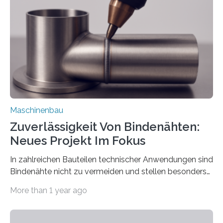
Automatisierungsschnittstelle dient dazu, die Software
besser in spezifische Unternehmensprozesse
einzubinden. Sankt Augustin – Zur Messe FACHPACK
vom 23. bis 25. September in Nürnberg…
Maschinenbau
Zuverlässigkeit Von Bindenähten:
Neues Projekt Im Fokus
In zahlreichen Bauteilen technischer Anwendungen sind
Bindenähte nicht zu vermeiden und stellen besonders
bei Rezyklaten aufgrund der Vorgeschichte des
More than 1 year ago
Matrixmaterials eine große Herausforderung dar.
Zuverlässigkeitsexperten aus dem Fraunhofer-Institut
für Betriebsfestigkeit und Systemzuverlässigkeit LBF