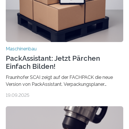
Exemplare pro Stunde. Je nach Maschinentyp und
Auftrag kann das Umrüsten…
Maschinenbau
PackAssistant: Jetzt Pärchen
Einfach Bilden!
Fraunhofer SCAI zeigt auf der FACHPACK die neue
Version von PackAssistant. Verpackungsplaner
weltweit nutzen die Software in den Branchen
19.09.2025
Automobil, Maschinenbau und in der Zulieferindustrie.
Mit der Funktion Pärchenbildung lassen sich nun zwei
Teile als eine Einheit verpacken. Die Anordnung kann
der Benutzer vorgeben und erhält so mehr Kontrolle
über die Positionierung der Bauteile. Die ebenfalls neue