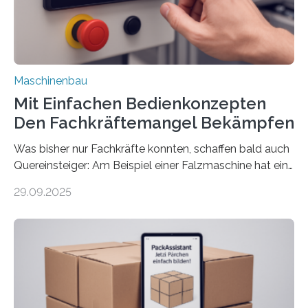
Maschinenbau
Mit Einfachen Bedienkonzepten
Den Fachkräftemangel Bekämpfen
Was bisher nur Fachkräfte konnten, schaffen bald auch
Quereinsteiger: Am Beispiel einer Falzmaschine hat ein
Forscher vom Fraunhofer IPA das Bedienkonzept der
29.09.2025
Mensch-Maschine-Schnittstelle so sehr vereinfacht,
dass nun auch Laien die Maschine umrüsten können.
Die zugrunde liegende Methodik lässt sich auf alle
anderen Maschinen übertragen. Eine Falzmaschine
umzurüsten ist ein Job für echte Profis. Eine solche
Maschine faltet in Druckereien Broschüren, Prospekte,
Landkarten und vieles mehr – mehrere Zehntausend