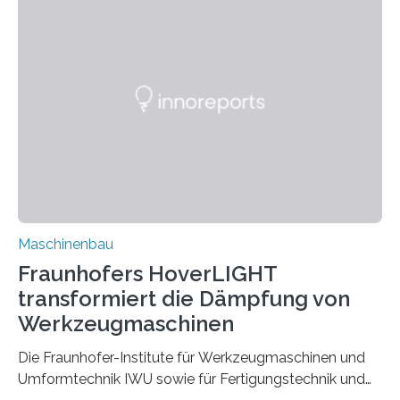
möchten in dem Projekt »Design for Reliability –
Bindenähte in technischen Bauteilen« gemeinsam mit
Partnern grundlegende Zusammenhänge hinsichtlich
der Zuverlässigkeit von Bindenähten untersuchen.
Durch den verstärkten Einsatz von Rezyklaten
aufgrund der ELV-Verordnung der EU, wird die
Zuverlässigkeits- und Lebensdauerbewertung von
Rezyklaten besonders herausfordernd. Die
Vorgeschichte des Materialmix…
Maschinenbau
Fraunhofers HoverLIGHT
transformiert die Dämpfung von
Werkzeugmaschinen
Die Fraunhofer-Institute für Werkzeugmaschinen und
Umformtechnik IWU sowie für Fertigungstechnik und