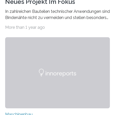
Neues Projekt Im Fokus
In zahlreichen Bauteilen technischer Anwendungen sind
Bindenähte nicht zu vermeiden und stellen besonders
bei Rezyklaten aufgrund der Vorgeschichte des
More than 1 year ago
Matrixmaterials eine große Herausforderung dar.
Zuverlässigkeitsexperten aus dem Fraunhofer-Institut
für Betriebsfestigkeit und Systemzuverlässigkeit LBF
möchten in dem Projekt »Design for Reliability –
Bindenähte in technischen Bauteilen« gemeinsam mit
Partnern grundlegende Zusammenhänge hinsichtlich
der Zuverlässigkeit von Bindenähten untersuchen.
Durch den verstärkten Einsatz von Rezyklaten
aufgrund der ELV-Verordnung der EU, wird die
Zuverlässigkeits- und Lebensdauerbewertung von
Rezyklaten besonders herausfordernd. Die
Vorgeschichte des Materialmix…
Maschinenbau