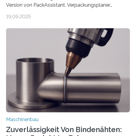
Version von PackAssistant. Verpackungsplaner
weltweit nutzen die Software in den Branchen
19.09.2025
Automobil, Maschinenbau und in der Zulieferindustrie.
Mit der Funktion Pärchenbildung lassen sich nun zwei
Teile als eine Einheit verpacken. Die Anordnung kann
der Benutzer vorgeben und erhält so mehr Kontrolle
über die Positionierung der Bauteile. Die ebenfalls neue
Automatisierungsschnittstelle dient dazu, die Software
besser in spezifische Unternehmensprozesse
einzubinden. Sankt Augustin – Zur Messe FACHPACK
vom 23. bis 25. September in Nürnberg…
Maschinenbau
Zuverlässigkeit Von Bindenähten: