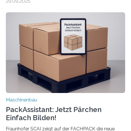
29.09.2025
Mensch-Maschine-Schnittstelle so sehr vereinfacht,
dass nun auch Laien die Maschine umrüsten können.
Die zugrunde liegende Methodik lässt sich auf alle
anderen Maschinen übertragen. Eine Falzmaschine
umzurüsten ist ein Job für echte Profis. Eine solche
Maschine faltet in Druckereien Broschüren, Prospekte,
Landkarten und vieles mehr – mehrere Zehntausend
Exemplare pro Stunde. Je nach Maschinentyp und
Auftrag kann das Umrüsten…
Maschinenbau
PackAssistant: Jetzt Pärchen
Einfach Bilden!
Fraunhofer SCAI zeigt auf der FACHPACK die neue