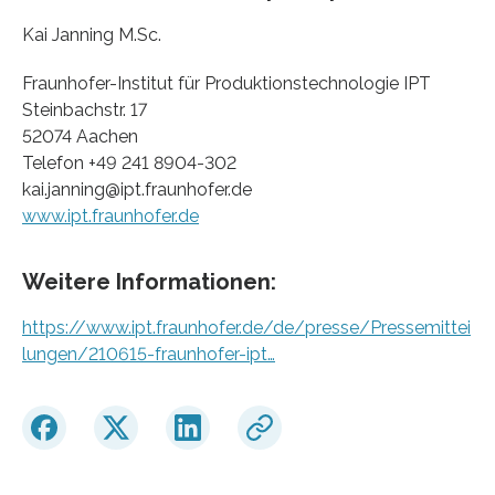
Kai Janning M.Sc.
Fraunhofer-Institut für Produktionstechnologie IPT
Steinbachstr. 17
52074 Aachen
Telefon +49 241 8904-302
kai.janning@ipt.fraunhofer.de
www.ipt.fraunhofer.de
Weitere Informationen:
https://www.ipt.fraunhofer.de/de/presse/Pressemittei
lungen/210615-fraunhofer-ipt…