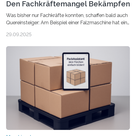
Den Fachkräftemangel Bekämpfen
Was bisher nur Fachkräfte konnten, schaffen bald auch
Quereinsteiger: Am Beispiel einer Falzmaschine hat ein
Forscher vom Fraunhofer IPA das Bedienkonzept der
29.09.2025
Mensch-Maschine-Schnittstelle so sehr vereinfacht,
dass nun auch Laien die Maschine umrüsten können.
Die zugrunde liegende Methodik lässt sich auf alle
anderen Maschinen übertragen. Eine Falzmaschine
umzurüsten ist ein Job für echte Profis. Eine solche
Maschine faltet in Druckereien Broschüren, Prospekte,
Landkarten und vieles mehr – mehrere Zehntausend
Exemplare pro Stunde. Je nach Maschinentyp und
Auftrag kann das Umrüsten…