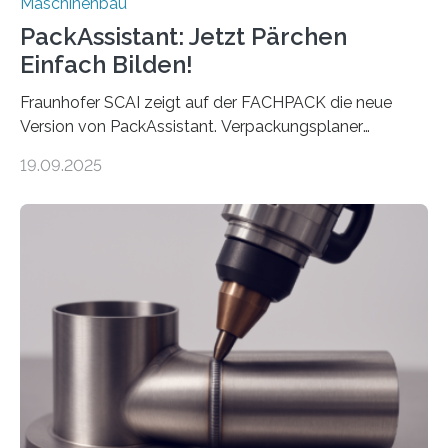
Maschinenbau
PackAssistant: Jetzt Pärchen
Einfach Bilden!
Fraunhofer SCAI zeigt auf der FACHPACK die neue
Version von PackAssistant. Verpackungsplaner
weltweit nutzen die Software in den Branchen
19.09.2025
Automobil, Maschinenbau und in der Zulieferindustrie.
Mit der Funktion Pärchenbildung lassen sich nun zwei
Teile als eine Einheit verpacken. Die Anordnung kann
der Benutzer vorgeben und erhält so mehr Kontrolle
über die Positionierung der Bauteile. Die ebenfalls neue
Automatisierungsschnittstelle dient dazu, die Software
besser in spezifische Unternehmensprozesse
einzubinden. Sankt Augustin – Zur Messe FACHPACK
vom 23. bis 25. September in Nürnberg…