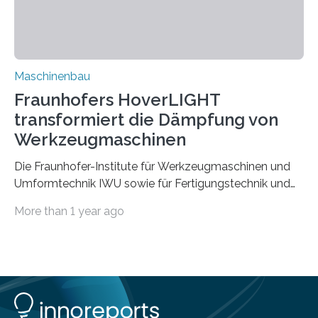
Rezyklaten besonders herausfordernd. Die
Vorgeschichte des Materialmix…
Maschinenbau
Fraunhofers HoverLIGHT
transformiert die Dämpfung von
Werkzeugmaschinen
Die Fraunhofer-Institute für Werkzeugmaschinen und
Umformtechnik IWU sowie für Fertigungstechnik und
Angewandte Materialforschung IFAM haben einen
More than 1 year ago
Durchbruch in der Materialforschung erzielt: Der
Verbundwerkstoff HoverLIGHT setzt neue Maßstäbe
für die Konstruktion von Werkzeugmaschinen. Durch
die Kombination von Aluminiumschaum und
partikelgefüllten Hohlkugeln erreicht HoverLIGHT einen
bisher unerreichten Eigenschaftsmix aus Leichtigkeit,