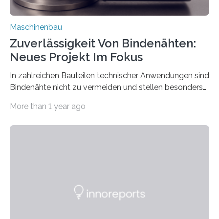
Maschinenbau
Zuverlässigkeit Von Bindenähten:
Neues Projekt Im Fokus
In zahlreichen Bauteilen technischer Anwendungen sind
Bindenähte nicht zu vermeiden und stellen besonders
bei Rezyklaten aufgrund der Vorgeschichte des
More than 1 year ago
Matrixmaterials eine große Herausforderung dar.
Zuverlässigkeitsexperten aus dem Fraunhofer-Institut
für Betriebsfestigkeit und Systemzuverlässigkeit LBF
möchten in dem Projekt »Design for Reliability –
Bindenähte in technischen Bauteilen« gemeinsam mit
Partnern grundlegende Zusammenhänge hinsichtlich
der Zuverlässigkeit von Bindenähten untersuchen.
Durch den verstärkten Einsatz von Rezyklaten
aufgrund der ELV-Verordnung der EU, wird die
Zuverlässigkeits- und Lebensdauerbewertung von