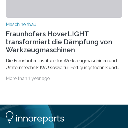
Vorgeschichte des Materialmix…
Maschinenbau
Fraunhofers HoverLIGHT
transformiert die Dämpfung von
Werkzeugmaschinen
Die Fraunhofer-Institute für Werkzeugmaschinen und
Umformtechnik IWU sowie für Fertigungstechnik und
Angewandte Materialforschung IFAM haben einen
More than 1 year ago
Durchbruch in der Materialforschung erzielt: Der
Verbundwerkstoff HoverLIGHT setzt neue Maßstäbe
für die Konstruktion von Werkzeugmaschinen. Durch
die Kombination von Aluminiumschaum und
partikelgefüllten Hohlkugeln erreicht HoverLIGHT einen
bisher unerreichten Eigenschaftsmix aus Leichtigkeit,
Steifigkeit und Schwingungsdämpfung. In einem