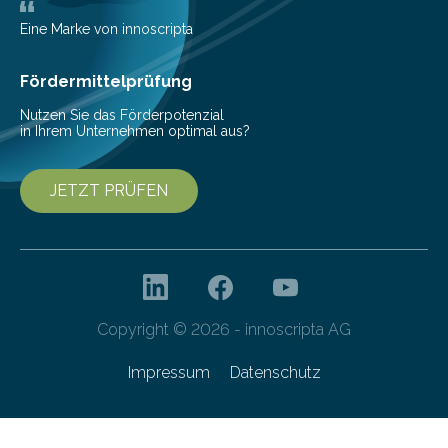
Gemeinschaftsprojekt mit einem Industriepartner
gelang nun erstmals der Nachweis, dass HoverLIGHT
Eine Marke von innoscripta
bei Serienmaschinen Schwingungen um den Faktor 3
besser dämpft. Und das bei einer Gewichtseinsparung
Fördermittelprüfung
von 20…
Nutzen Sie das Förderpotenzial
in Ihrem Unternehmen optimal aus?
JETZT PRÜFEN
Copyright © 2026 - innoscripta AG
Impressum
Datenschutz