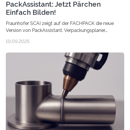
PackAssistant: Jetzt Pärchen
Einfach Bilden!
Fraunhofer SCAI zeigt auf der FACHPACK die neue
Version von PackAssistant. Verpackungsplaner
weltweit nutzen die Software in den Branchen
19.09.2025
Automobil, Maschinenbau und in der Zulieferindustrie.
Mit der Funktion Pärchenbildung lassen sich nun zwei
Teile als eine Einheit verpacken. Die Anordnung kann
der Benutzer vorgeben und erhält so mehr Kontrolle
über die Positionierung der Bauteile. Die ebenfalls neue
Automatisierungsschnittstelle dient dazu, die Software
besser in spezifische Unternehmensprozesse
einzubinden. Sankt Augustin – Zur Messe FACHPACK
vom 23. bis 25. September in Nürnberg…