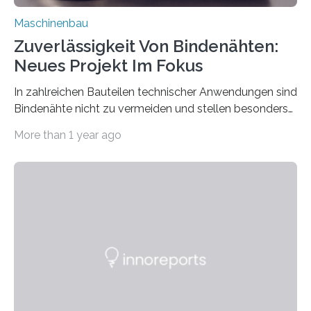
Maschinenbau
Zuverlässigkeit Von Bindenähten:
Neues Projekt Im Fokus
In zahlreichen Bauteilen technischer Anwendungen sind
Bindenähte nicht zu vermeiden und stellen besonders
bei Rezyklaten aufgrund der Vorgeschichte des
More than 1 year ago
Matrixmaterials eine große Herausforderung dar.
Zuverlässigkeitsexperten aus dem Fraunhofer-Institut
für Betriebsfestigkeit und Systemzuverlässigkeit LBF
möchten in dem Projekt »Design for Reliability –
Bindenähte in technischen Bauteilen« gemeinsam mit
Partnern grundlegende Zusammenhänge hinsichtlich
der Zuverlässigkeit von Bindenähten untersuchen.
Durch den verstärkten Einsatz von Rezyklaten
aufgrund der ELV-Verordnung der EU, wird die
Zuverlässigkeits- und Lebensdauerbewertung von
Rezyklaten besonders herausfordernd. Die