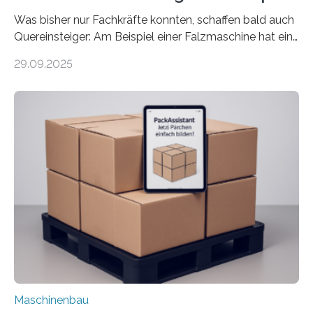
Was bisher nur Fachkräfte konnten, schaffen bald auch
Quereinsteiger: Am Beispiel einer Falzmaschine hat ein
Forscher vom Fraunhofer IPA das Bedienkonzept der
29.09.2025
Mensch-Maschine-Schnittstelle so sehr vereinfacht,
dass nun auch Laien die Maschine umrüsten können.
Die zugrunde liegende Methodik lässt sich auf alle
anderen Maschinen übertragen. Eine Falzmaschine
umzurüsten ist ein Job für echte Profis. Eine solche
Maschine faltet in Druckereien Broschüren, Prospekte,
Landkarten und vieles mehr – mehrere Zehntausend
Exemplare pro Stunde. Je nach Maschinentyp und
Auftrag kann das Umrüsten…
Maschinenbau