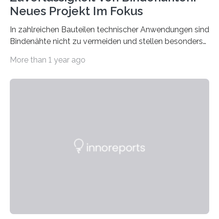
Neues Projekt Im Fokus
In zahlreichen Bauteilen technischer Anwendungen sind
Bindenähte nicht zu vermeiden und stellen besonders
bei Rezyklaten aufgrund der Vorgeschichte des
More than 1 year ago
Matrixmaterials eine große Herausforderung dar.
Zuverlässigkeitsexperten aus dem Fraunhofer-Institut
für Betriebsfestigkeit und Systemzuverlässigkeit LBF
möchten in dem Projekt »Design for Reliability –
Bindenähte in technischen Bauteilen« gemeinsam mit
Partnern grundlegende Zusammenhänge hinsichtlich
der Zuverlässigkeit von Bindenähten untersuchen.
Durch den verstärkten Einsatz von Rezyklaten
aufgrund der ELV-Verordnung der EU, wird die
Zuverlässigkeits- und Lebensdauerbewertung von
Rezyklaten besonders herausfordernd. Die
Vorgeschichte des Materialmix…