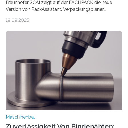
Fraunhofer SCAI zeigt auf der FACHPACK die neue
Version von PackAssistant. Verpackungsplaner
weltweit nutzen die Software in den Branchen
19.09.2025
Automobil, Maschinenbau und in der Zulieferindustrie.
Mit der Funktion Pärchenbildung lassen sich nun zwei
Teile als eine Einheit verpacken. Die Anordnung kann
der Benutzer vorgeben und erhält so mehr Kontrolle
über die Positionierung der Bauteile. Die ebenfalls neue
Automatisierungsschnittstelle dient dazu, die Software
besser in spezifische Unternehmensprozesse
einzubinden. Sankt Augustin – Zur Messe FACHPACK
vom 23. bis 25. September in Nürnberg…
Maschinenbau
Zuverlässigkeit Von Bindenähten: