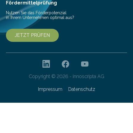
besser dämpft. Und das bei einer Gewichtseinsparung
Fördermittelprüfung
von 20…
Nutzen Sie das Förderpotenzial
in Ihrem Unternehmen optimal aus?
JETZT PRÜFEN
Copyright © 2026 - innoscripta AG
Impressum
Datenschutz