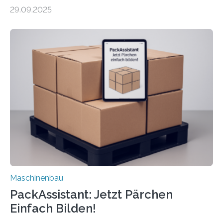
Forscher vom Fraunhofer IPA das Bedienkonzept der
29.09.2025
Mensch-Maschine-Schnittstelle so sehr vereinfacht,
dass nun auch Laien die Maschine umrüsten können.
Die zugrunde liegende Methodik lässt sich auf alle
anderen Maschinen übertragen. Eine Falzmaschine
umzurüsten ist ein Job für echte Profis. Eine solche
Maschine faltet in Druckereien Broschüren, Prospekte,
Landkarten und vieles mehr – mehrere Zehntausend
Exemplare pro Stunde. Je nach Maschinentyp und
Auftrag kann das Umrüsten…
Maschinenbau
PackAssistant: Jetzt Pärchen
Einfach Bilden!