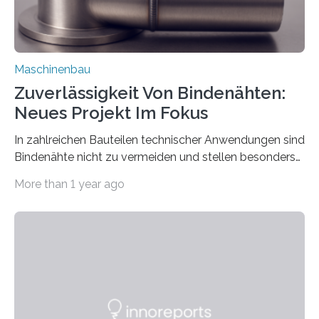
Maschinenbau
Zuverlässigkeit Von Bindenähten:
Neues Projekt Im Fokus
In zahlreichen Bauteilen technischer Anwendungen sind
Bindenähte nicht zu vermeiden und stellen besonders
bei Rezyklaten aufgrund der Vorgeschichte des
More than 1 year ago
Matrixmaterials eine große Herausforderung dar.
Zuverlässigkeitsexperten aus dem Fraunhofer-Institut
für Betriebsfestigkeit und Systemzuverlässigkeit LBF
möchten in dem Projekt »Design for Reliability –
Bindenähte in technischen Bauteilen« gemeinsam mit
Partnern grundlegende Zusammenhänge hinsichtlich
der Zuverlässigkeit von Bindenähten untersuchen.
Durch den verstärkten Einsatz von Rezyklaten