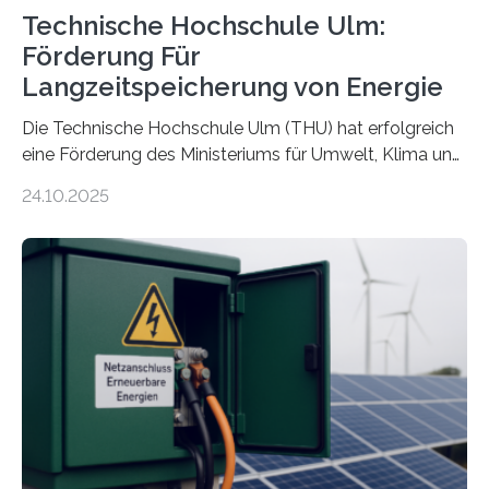
Technische Hochschule Ulm:
Förderung Für
Langzeitspeicherung von Energie
Die Technische Hochschule Ulm (THU) hat erfolgreich
eine Förderung des Ministeriums für Umwelt, Klima und
Energiewirtschaft Baden-Württemberg für das
24.10.2025
Forschungsprojekt „LAGER – Langzeitspeicherung in
energieflexiblen, sektorintegrierten Liegenschaften und
Quartieren“ eingeworben. Ziel des Projekts ist die
Entwicklung, Erprobung und Demonstration von
Konzepten zur langfristigen Energiespeicherung in
sektorübergreifend vernetzten Energiesystemen. Das
Projekt startete am 15. Oktober 2025, hat eine Laufzeit
von drei Jahren und ein Gesamtvolumen von rund 2,9
Millionen Euro, wovon 2,6 Millionen Euro durch das
Ministerium für Umwelt, Klima und…