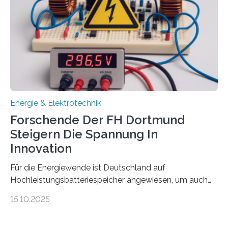
Damit zählt die Hochschule zu den großen
Gewinnerinnen der aktuellen Förderrunde des
Bayerischen Wissenschaftsministeriums. Im
Mittelpunkt steht der direkte Wissenstransfer: Neue
wissenschaftliche Erkenntnisse sollen rasch in die
Praxis…
Energie & Elektrotechnik
Forschende Der FH Dortmund
Steigern Die Spannung In
Innovation
Für die Energiewende ist Deutschland auf
Hochleistungsbatteriespeicher angewiesen, um auch
bei Windstille und Dunkelheit Strom bereitzustellen.
15.10.2025
Doch mit der immensen Zahl einzelner Batteriezellen,
die in diesen Anlagen verkabelt werden, steigen die