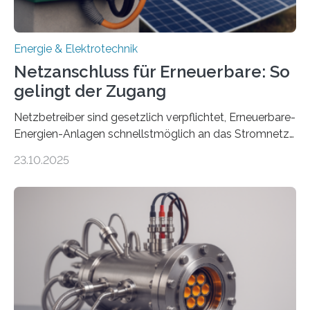
Energie & Elektrotechnik
Netzanschluss für Erneuerbare: So
gelingt der Zugang
Netzbetreiber sind gesetzlich verpflichtet, Erneuerbare-
Energien-Anlagen schnellstmöglich an das Stromnetz
anzuschließen und die Stromeinspeisung zu
23.10.2025
ermöglichen. Doch der dafür nötige Netzausbau hinkt
in Deutschland hinterher und es kommt nicht selten zu
einem „Anschlussstau“. Die Stiftung
Umweltenergierecht hat den Rechtsrahmen in einem
neuen Bericht für die Praxis eingeordnet – inklusive der
Rolle von flexiblen Netzanschlussvereinbarungen. Der
Netzanschluss von Erneuerbare-Energien-Anlagen
(EE-Anlagen) ist entscheidend für die Energiewende.
Denn ohne Anschluss an das Netz kann kein Strom