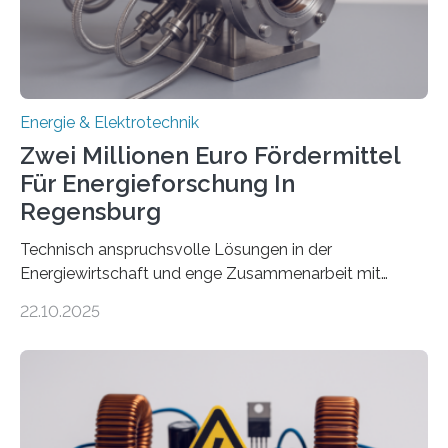
eingespeist werden. Nach dem Erneuerbare-Energien-
Gesetz (EEG) sind Netzbetreiber…
Energie & Elektrotechnik
Zwei Millionen Euro Fördermittel
Für Energieforschung In
Regensburg
Technisch anspruchsvolle Lösungen in der
Energiewirtschaft und enge Zusammenarbeit mit
Unternehmen in der Region: Das zeichnet die beiden
22.10.2025
neuen EU-geförderten Transfer-Projekte zu
Wasserstoff und Energienetzen der OTH Regensburg
aus. Zwei Forschungsprojekte im Bereich nachhaltiger
Energietechnologien werden vom Europäischen
Sozialfonds Plus (ESF+) gefördert – mit einer
Gesamtsumme von mehr als zwei Millionen Euro.