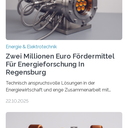
(EE-Anlagen) ist entscheidend für die Energiewende.
Denn ohne Anschluss an das Netz kann kein Strom
eingespeist werden. Nach dem Erneuerbare-Energien-
Gesetz (EEG) sind Netzbetreiber…
Energie & Elektrotechnik
Zwei Millionen Euro Fördermittel
Für Energieforschung In
Regensburg
Technisch anspruchsvolle Lösungen in der
Energiewirtschaft und enge Zusammenarbeit mit
Unternehmen in der Region: Das zeichnet die beiden
22.10.2025
neuen EU-geförderten Transfer-Projekte zu
Wasserstoff und Energienetzen der OTH Regensburg
aus. Zwei Forschungsprojekte im Bereich nachhaltiger
Energietechnologien werden vom Europäischen