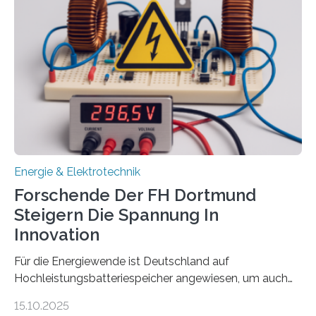
Sozialfonds Plus (ESF+) gefördert – mit einer
Gesamtsumme von mehr als zwei Millionen Euro.
Damit zählt die Hochschule zu den großen
Gewinnerinnen der aktuellen Förderrunde des
Bayerischen Wissenschaftsministeriums. Im
Mittelpunkt steht der direkte Wissenstransfer: Neue
wissenschaftliche Erkenntnisse sollen rasch in die
Praxis…
Energie & Elektrotechnik
Forschende Der FH Dortmund
Steigern Die Spannung In
Innovation
Für die Energiewende ist Deutschland auf
Hochleistungsbatteriespeicher angewiesen, um auch
bei Windstille und Dunkelheit Strom bereitzustellen.
15.10.2025
Doch mit der immensen Zahl einzelner Batteriezellen,