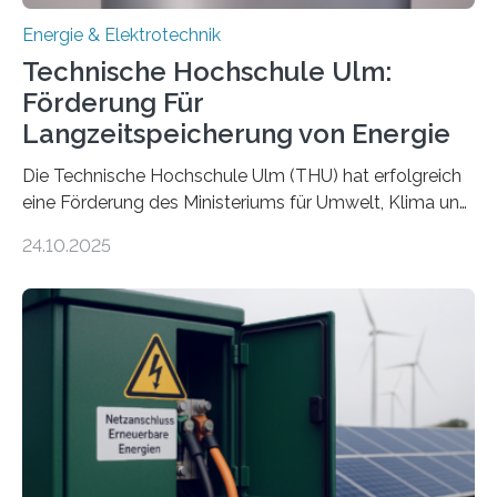
Energie & Elektrotechnik
Technische Hochschule Ulm:
Förderung Für
Langzeitspeicherung von Energie
Die Technische Hochschule Ulm (THU) hat erfolgreich
eine Förderung des Ministeriums für Umwelt, Klima und
Energiewirtschaft Baden-Württemberg für das
24.10.2025
Forschungsprojekt „LAGER – Langzeitspeicherung in
energieflexiblen, sektorintegrierten Liegenschaften und
Quartieren“ eingeworben. Ziel des Projekts ist die
Entwicklung, Erprobung und Demonstration von
Konzepten zur langfristigen Energiespeicherung in
sektorübergreifend vernetzten Energiesystemen. Das
Projekt startete am 15. Oktober 2025, hat eine Laufzeit
von drei Jahren und ein Gesamtvolumen von rund 2,9
Millionen Euro, wovon 2,6 Millionen Euro durch das
Ministerium für Umwelt, Klima und…