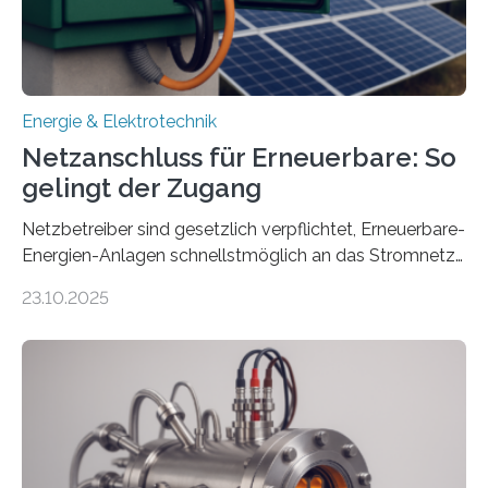
Energie & Elektrotechnik
Netzanschluss für Erneuerbare: So
gelingt der Zugang
Netzbetreiber sind gesetzlich verpflichtet, Erneuerbare-
Energien-Anlagen schnellstmöglich an das Stromnetz
anzuschließen und die Stromeinspeisung zu
23.10.2025
ermöglichen. Doch der dafür nötige Netzausbau hinkt
in Deutschland hinterher und es kommt nicht selten zu
einem „Anschlussstau“. Die Stiftung
Umweltenergierecht hat den Rechtsrahmen in einem
neuen Bericht für die Praxis eingeordnet – inklusive der
Rolle von flexiblen Netzanschlussvereinbarungen. Der
Netzanschluss von Erneuerbare-Energien-Anlagen