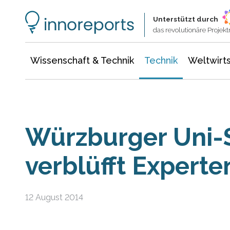
Wissenschaft & Technik
Informationstechnologie
Energie & Elektrotechnik
Unterstützt durch
das revolutionäre Proje
Wissenschaft & Technik
Technik
Weltwirts
Würzburger Uni-S
verblüfft Experte
12 August 2014