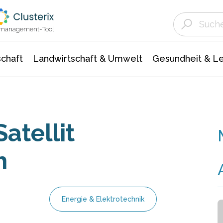
Landwirtschaft & Umwelt
Gesundheit &
Agrar- Forstwissenschaften
Unternehmensmeldungen
Biowissenschafte
Ökologie Umwelt- Naturschutz
ktmanagement-Tool
chaft
Landwirtschaft & Umwelt
Gesundheit & L
atellit
n
Energie & Elektrotechnik