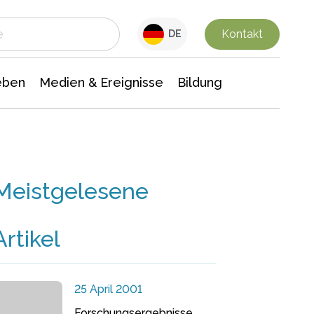
 Leben
Medien & Ereignisse
Interdisziplinäre Forschung
Veranstaltungsnachrichten
n Chemie
Gesellschaftswissenschaften
Kontakt
DE
eben
Medien & Ereignisse
Bildung
Meistgelesene
Artikel
25 April 2001
Forschungsergebnisse