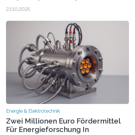
anzuschließen und die Stromeinspeisung zu
23.10.2025
ermöglichen. Doch der dafür nötige Netzausbau hinkt
in Deutschland hinterher und es kommt nicht selten zu
einem „Anschlussstau“. Die Stiftung
Umweltenergierecht hat den Rechtsrahmen in einem
neuen Bericht für die Praxis eingeordnet – inklusive der
Rolle von flexiblen Netzanschlussvereinbarungen. Der
Netzanschluss von Erneuerbare-Energien-Anlagen
(EE-Anlagen) ist entscheidend für die Energiewende.
Denn ohne Anschluss an das Netz kann kein Strom
eingespeist werden. Nach dem Erneuerbare-Energien-
Gesetz (EEG) sind Netzbetreiber…
Energie & Elektrotechnik
Zwei Millionen Euro Fördermittel
Für Energieforschung In