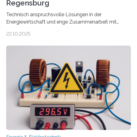
Regensburg
Technisch anspruchsvolle Lösungen in der
Energiewirtschaft und enge Zusammenarbeit mit
Unternehmen in der Region: Das zeichnet die beiden
22.10.2025
neuen EU-geförderten Transfer-Projekte zu
Wasserstoff und Energienetzen der OTH Regensburg
aus. Zwei Forschungsprojekte im Bereich nachhaltiger
Energietechnologien werden vom Europäischen
Sozialfonds Plus (ESF+) gefördert – mit einer
Gesamtsumme von mehr als zwei Millionen Euro.
Damit zählt die Hochschule zu den großen
Gewinnerinnen der aktuellen Förderrunde des
Bayerischen Wissenschaftsministeriums. Im
Mittelpunkt steht der direkte Wissenstransfer: Neue
wissenschaftliche Erkenntnisse sollen rasch in die
Praxis…