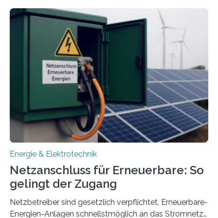
energieflexiblen, sektorintegrierten Liegenschaften und
Quartieren“ eingeworben. Ziel des Projekts ist die
Entwicklung, Erprobung und Demonstration von
Konzepten zur langfristigen Energiespeicherung in
sektorübergreifend vernetzten Energiesystemen. Das
Projekt startete am 15. Oktober 2025, hat eine Laufzeit
von drei Jahren und ein Gesamtvolumen von rund 2,9
Millionen Euro, wovon 2,6 Millionen Euro durch das
Ministerium für Umwelt, Klima und…
Energie & Elektrotechnik
Netzanschluss für Erneuerbare: So
gelingt der Zugang
Netzbetreiber sind gesetzlich verpflichtet, Erneuerbare-
Energien-Anlagen schnellstmöglich an das Stromnetz