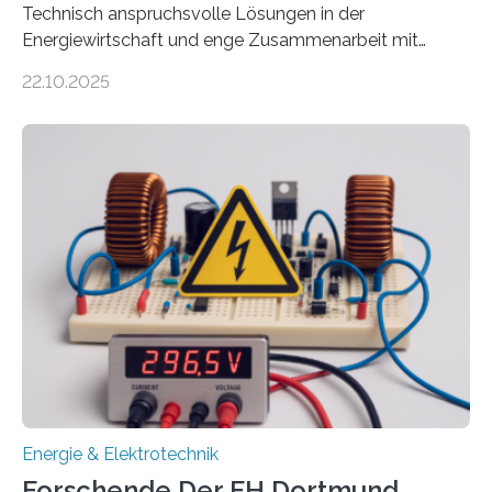
Technisch anspruchsvolle Lösungen in der
Energiewirtschaft und enge Zusammenarbeit mit
Unternehmen in der Region: Das zeichnet die beiden
22.10.2025
neuen EU-geförderten Transfer-Projekte zu
Wasserstoff und Energienetzen der OTH Regensburg
aus. Zwei Forschungsprojekte im Bereich nachhaltiger
Energietechnologien werden vom Europäischen
Sozialfonds Plus (ESF+) gefördert – mit einer
Gesamtsumme von mehr als zwei Millionen Euro.
Damit zählt die Hochschule zu den großen
Gewinnerinnen der aktuellen Förderrunde des
Bayerischen Wissenschaftsministeriums. Im
Mittelpunkt steht der direkte Wissenstransfer: Neue
wissenschaftliche Erkenntnisse sollen rasch in die
Praxis…
Energie & Elektrotechnik
Forschende Der FH Dortmund