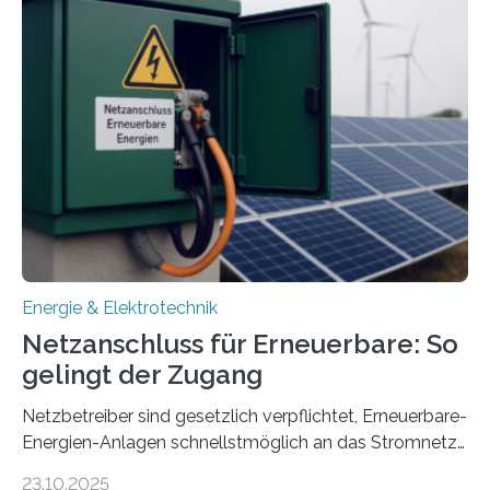
Quartieren“ eingeworben. Ziel des Projekts ist die
Entwicklung, Erprobung und Demonstration von
Konzepten zur langfristigen Energiespeicherung in
sektorübergreifend vernetzten Energiesystemen. Das
Projekt startete am 15. Oktober 2025, hat eine Laufzeit
von drei Jahren und ein Gesamtvolumen von rund 2,9
Millionen Euro, wovon 2,6 Millionen Euro durch das
Ministerium für Umwelt, Klima und…
Energie & Elektrotechnik
Netzanschluss für Erneuerbare: So
gelingt der Zugang
Netzbetreiber sind gesetzlich verpflichtet, Erneuerbare-
Energien-Anlagen schnellstmöglich an das Stromnetz
anzuschließen und die Stromeinspeisung zu
23.10.2025