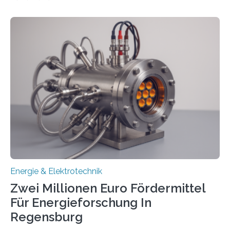
ermöglichen. Doch der dafür nötige Netzausbau hinkt
in Deutschland hinterher und es kommt nicht selten zu
einem „Anschlussstau“. Die Stiftung
Umweltenergierecht hat den Rechtsrahmen in einem
neuen Bericht für die Praxis eingeordnet – inklusive der
Rolle von flexiblen Netzanschlussvereinbarungen. Der
Netzanschluss von Erneuerbare-Energien-Anlagen
(EE-Anlagen) ist entscheidend für die Energiewende.
Denn ohne Anschluss an das Netz kann kein Strom
eingespeist werden. Nach dem Erneuerbare-Energien-
Gesetz (EEG) sind Netzbetreiber…
Energie & Elektrotechnik
Zwei Millionen Euro Fördermittel
Für Energieforschung In
Regensburg