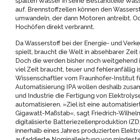
spalten Wasser in seine Bestandteile Wass
auf. Brennstoffzellen können den Wasserst
umwandeln, der dann Motoren antreibt. Ode
Hochöfen direkt verbrannt.
Da Wasserstoff bei der Energie- und Verk
spielt, braucht die Welt in absehbarer Zei
Doch die werden bisher noch weitgehend i
viel Zeit braucht, teuer und fehleranfällig 
Wissenschaftler vom Fraunhofer-Institut f
Automatisierung IPA wollen deshalb zusa
und Industrie die Fertigung von Elektroly
automatisieren. »Ziel ist eine automatisier
Gigawatt-Maßstab«, sagt Friedrich-Wilhe
digitalisierte Batteriezellenproduktion (Z
innerhalb eines Jahres produzierten Elektr
aufaddierte Nominalleistung von mindest