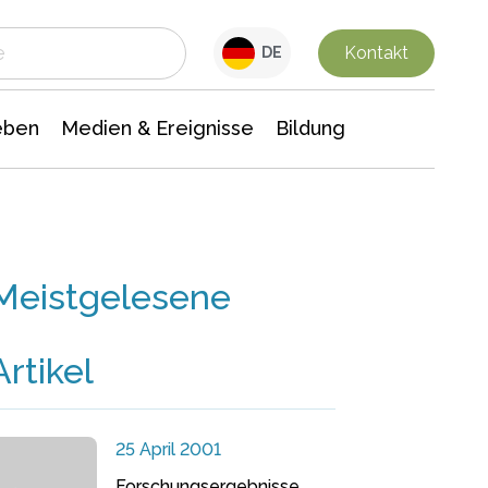
 Leben
Medien & Ereignisse
Interdisziplinäre Forschung
Veranstaltungsnachrichten
n Chemie
Gesellschaftswissenschaften
Kontakt
DE
eben
Medien & Ereignisse
Bildung
Meistgelesene
Artikel
25 April 2001
Forschungsergebnisse