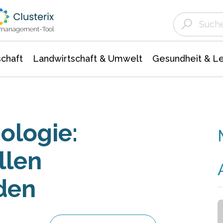
Landwirtschaft & Umwelt
Gesundheit &
Agrar- Forstwissenschaften
Unternehmensmeldungen
Biowissenschafte
Ökologie Umwelt- Naturschutz
ktmanagement-Tool
chaft
Landwirtschaft & Umwelt
Gesundheit & L
ologie:
llen
den