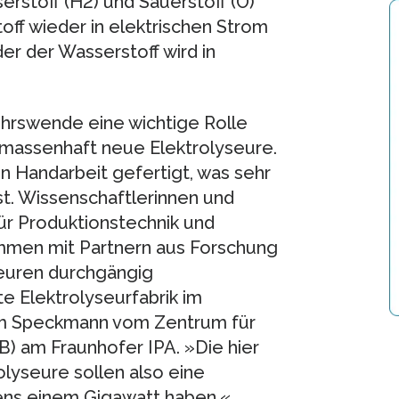
erstoff (H2) und Sauerstoff (O)
off wieder in elektrischen Strom
r der Wasserstoff wird in
ehrswende eine wichtige Rolle
t massenhaft neue Elektrolyseure.
n Handarbeit gefertigt, was sehr
ist. Wissenschaftlerinnen und
ür Produktionstechnik und
mmen mit Partnern aus Forschung
seuren durchgängig
te Elektrolyseurfabrik im
lm Speckmann vom Zentrum für
DB) am Fraunhofer IPA. »Die hier
olyseure sollen also eine
ens einem Gigawatt haben.«