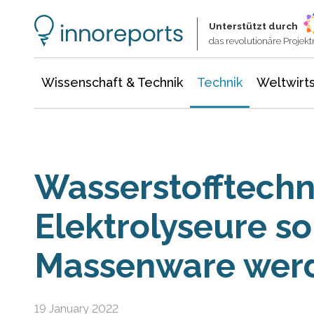
Wissenschaft & Technik
Informationstechnologie
Energie & Elektrotechnik
Unterstützt durch
das revolutionäre Proje
Wissenschaft & Technik
Technik
Weltwirts
Wasserstofftechn
Elektrolyseure so
Massenware wer
19 January 2022