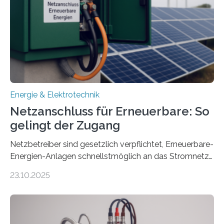
Projekt startete am 15. Oktober 2025, hat eine Laufzeit
von drei Jahren und ein Gesamtvolumen von rund 2,9
Millionen Euro, wovon 2,6 Millionen Euro durch das
Ministerium für Umwelt, Klima und…
Energie & Elektrotechnik
Netzanschluss für Erneuerbare: So
gelingt der Zugang
Netzbetreiber sind gesetzlich verpflichtet, Erneuerbare-
Energien-Anlagen schnellstmöglich an das Stromnetz
anzuschließen und die Stromeinspeisung zu
23.10.2025
ermöglichen. Doch der dafür nötige Netzausbau hinkt
in Deutschland hinterher und es kommt nicht selten zu
einem „Anschlussstau“. Die Stiftung
Umweltenergierecht hat den Rechtsrahmen in einem