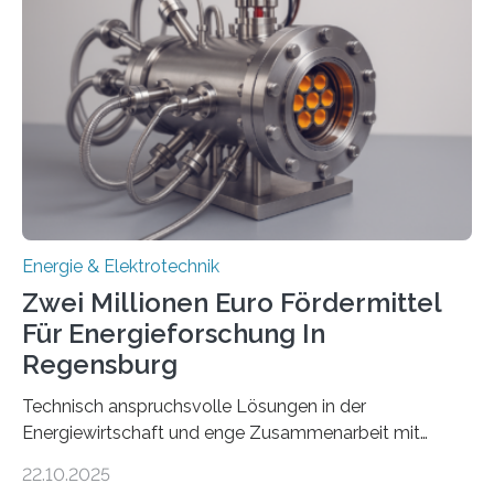
neuen Bericht für die Praxis eingeordnet – inklusive der
Rolle von flexiblen Netzanschlussvereinbarungen. Der
Netzanschluss von Erneuerbare-Energien-Anlagen
(EE-Anlagen) ist entscheidend für die Energiewende.
Denn ohne Anschluss an das Netz kann kein Strom
eingespeist werden. Nach dem Erneuerbare-Energien-
Gesetz (EEG) sind Netzbetreiber…
Energie & Elektrotechnik
Zwei Millionen Euro Fördermittel
Für Energieforschung In
Regensburg
Technisch anspruchsvolle Lösungen in der
Energiewirtschaft und enge Zusammenarbeit mit
Unternehmen in der Region: Das zeichnet die beiden
22.10.2025
neuen EU-geförderten Transfer-Projekte zu