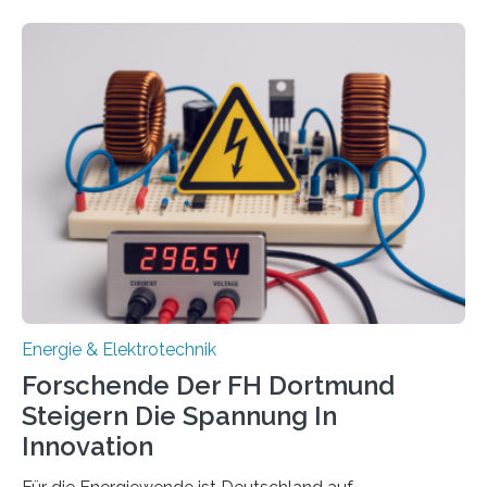
Wasserstoff und Energienetzen der OTH Regensburg
aus. Zwei Forschungsprojekte im Bereich nachhaltiger
Energietechnologien werden vom Europäischen
Sozialfonds Plus (ESF+) gefördert – mit einer
Gesamtsumme von mehr als zwei Millionen Euro.
Damit zählt die Hochschule zu den großen
Gewinnerinnen der aktuellen Förderrunde des
Bayerischen Wissenschaftsministeriums. Im
Mittelpunkt steht der direkte Wissenstransfer: Neue
wissenschaftliche Erkenntnisse sollen rasch in die
Praxis…
Energie & Elektrotechnik
Forschende Der FH Dortmund
Steigern Die Spannung In
Innovation