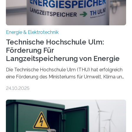
Energie & Elektrotechnik
Technische Hochschule Ulm:
Förderung Für
Langzeitspeicherung von Energie
Die Technische Hochschule Ulm (THU) hat erfolgreich
eine Förderung des Ministeriums für Umwelt, Klima und
Energiewirtschaft Baden-Württemberg für das
24.10.2025
Forschungsprojekt „LAGER – Langzeitspeicherung in
energieflexiblen, sektorintegrierten Liegenschaften und
Quartieren“ eingeworben. Ziel des Projekts ist die
Entwicklung, Erprobung und Demonstration von
Konzepten zur langfristigen Energiespeicherung in
sektorübergreifend vernetzten Energiesystemen. Das