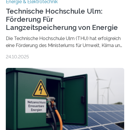
Energie & Elektrotechnik
Technische Hochschule Ulm:
Förderung Für
Langzeitspeicherung von Energie
Die Technische Hochschule Ulm (THU) hat erfolgreich
eine Förderung des Ministeriums für Umwelt, Klima und
Energiewirtschaft Baden-Württemberg für das
24.10.2025
Forschungsprojekt „LAGER – Langzeitspeicherung in
energieflexiblen, sektorintegrierten Liegenschaften und
Quartieren“ eingeworben. Ziel des Projekts ist die
Entwicklung, Erprobung und Demonstration von
Konzepten zur langfristigen Energiespeicherung in
sektorübergreifend vernetzten Energiesystemen. Das
Projekt startete am 15. Oktober 2025, hat eine Laufzeit
von drei Jahren und ein Gesamtvolumen von rund 2,9
Millionen Euro, wovon 2,6 Millionen Euro durch das
Ministerium für Umwelt, Klima und…