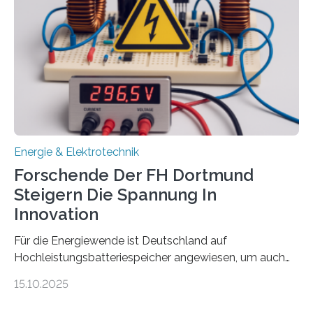
Gesamtsumme von mehr als zwei Millionen Euro.
Damit zählt die Hochschule zu den großen
Gewinnerinnen der aktuellen Förderrunde des
Bayerischen Wissenschaftsministeriums. Im
Mittelpunkt steht der direkte Wissenstransfer: Neue
wissenschaftliche Erkenntnisse sollen rasch in die
Praxis…
Energie & Elektrotechnik
Forschende Der FH Dortmund
Steigern Die Spannung In
Innovation
Für die Energiewende ist Deutschland auf
Hochleistungsbatteriespeicher angewiesen, um auch
bei Windstille und Dunkelheit Strom bereitzustellen.
15.10.2025
Doch mit der immensen Zahl einzelner Batteriezellen,
die in diesen Anlagen verkabelt werden, steigen die