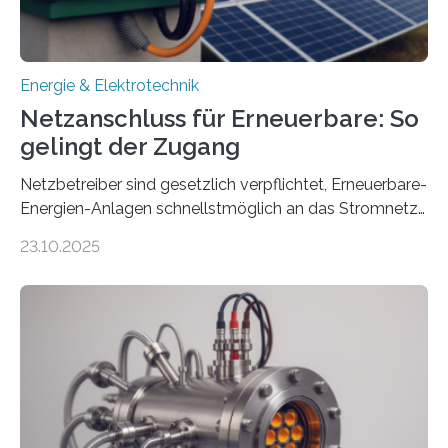
Energie & Elektrotechnik
Netzanschluss für Erneuerbare: So
gelingt der Zugang
Netzbetreiber sind gesetzlich verpflichtet, Erneuerbare-
Energien-Anlagen schnellstmöglich an das Stromnetz
anzuschließen und die Stromeinspeisung zu
23.10.2025
ermöglichen. Doch der dafür nötige Netzausbau hinkt
in Deutschland hinterher und es kommt nicht selten zu
einem „Anschlussstau“. Die Stiftung
Umweltenergierecht hat den Rechtsrahmen in einem
neuen Bericht für die Praxis eingeordnet – inklusive der
Rolle von flexiblen Netzanschlussvereinbarungen. Der
Netzanschluss von Erneuerbare-Energien-Anlagen
(EE-Anlagen) ist entscheidend für die Energiewende.