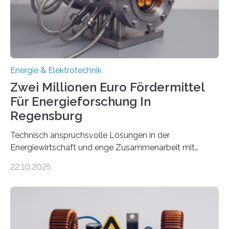
Denn ohne Anschluss an das Netz kann kein Strom
eingespeist werden. Nach dem Erneuerbare-Energien-
Gesetz (EEG) sind Netzbetreiber…
Energie & Elektrotechnik
Zwei Millionen Euro Fördermittel
Für Energieforschung In
Regensburg
Technisch anspruchsvolle Lösungen in der
Energiewirtschaft und enge Zusammenarbeit mit
Unternehmen in der Region: Das zeichnet die beiden
22.10.2025
neuen EU-geförderten Transfer-Projekte zu
Wasserstoff und Energienetzen der OTH Regensburg
aus. Zwei Forschungsprojekte im Bereich nachhaltiger
Energietechnologien werden vom Europäischen
Sozialfonds Plus (ESF+) gefördert – mit einer