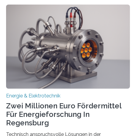
in Deutschland hinterher und es kommt nicht selten zu
einem „Anschlussstau“. Die Stiftung
Umweltenergierecht hat den Rechtsrahmen in einem
neuen Bericht für die Praxis eingeordnet – inklusive der
Rolle von flexiblen Netzanschlussvereinbarungen. Der
Netzanschluss von Erneuerbare-Energien-Anlagen
(EE-Anlagen) ist entscheidend für die Energiewende.
Denn ohne Anschluss an das Netz kann kein Strom
eingespeist werden. Nach dem Erneuerbare-Energien-
Gesetz (EEG) sind Netzbetreiber…
Energie & Elektrotechnik
Zwei Millionen Euro Fördermittel
Für Energieforschung In
Regensburg
Technisch anspruchsvolle Lösungen in der