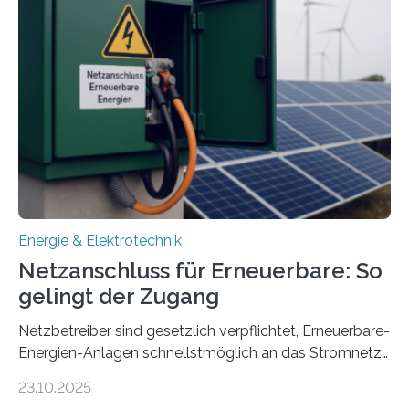
Entwicklung, Erprobung und Demonstration von
Konzepten zur langfristigen Energiespeicherung in
sektorübergreifend vernetzten Energiesystemen. Das
Projekt startete am 15. Oktober 2025, hat eine Laufzeit
von drei Jahren und ein Gesamtvolumen von rund 2,9
Millionen Euro, wovon 2,6 Millionen Euro durch das
Ministerium für Umwelt, Klima und…
Energie & Elektrotechnik
Netzanschluss für Erneuerbare: So
gelingt der Zugang
Netzbetreiber sind gesetzlich verpflichtet, Erneuerbare-
Energien-Anlagen schnellstmöglich an das Stromnetz
anzuschließen und die Stromeinspeisung zu
23.10.2025
ermöglichen. Doch der dafür nötige Netzausbau hinkt