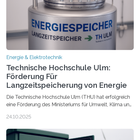
Energie & Elektrotechnik
Technische Hochschule Ulm:
Förderung Für
Langzeitspeicherung von Energie
Die Technische Hochschule Ulm (THU) hat erfolgreich
eine Förderung des Ministeriums für Umwelt, Klima und
Energiewirtschaft Baden-Württemberg für das
24.10.2025
Forschungsprojekt „LAGER – Langzeitspeicherung in
energieflexiblen, sektorintegrierten Liegenschaften und
Quartieren“ eingeworben. Ziel des Projekts ist die