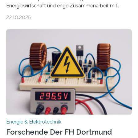
Energiewirtschaft und enge Zusammenarbeit mit
Unternehmen in der Region: Das zeichnet die beiden
22.10.2025
neuen EU-geförderten Transfer-Projekte zu
Wasserstoff und Energienetzen der OTH Regensburg
aus. Zwei Forschungsprojekte im Bereich nachhaltiger
Energietechnologien werden vom Europäischen
Sozialfonds Plus (ESF+) gefördert – mit einer
Gesamtsumme von mehr als zwei Millionen Euro.
Damit zählt die Hochschule zu den großen
Gewinnerinnen der aktuellen Förderrunde des
Bayerischen Wissenschaftsministeriums. Im
Mittelpunkt steht der direkte Wissenstransfer: Neue
wissenschaftliche Erkenntnisse sollen rasch in die
Praxis…
Energie & Elektrotechnik
Forschende Der FH Dortmund