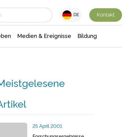
 Leben
Medien & Ereignisse
Interdisziplinäre Forschung
Veranstaltungsnachrichten
n Chemie
Gesellschaftswissenschaften
Kontakt
DE
eben
Medien & Ereignisse
Bildung
Meistgelesene
Artikel
25 April 2001
Forschungsergebnisse