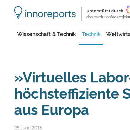
Wissenschaft & Technik
Informationstechnologie
Energie & Elektrotechnik
Unterstützt durch
das revolutionäre Proje
Wissenschaft & Technik
Technik
Weltwirts
»Virtuelles Labor
höchsteffiziente 
aus Europa
25 June 2015