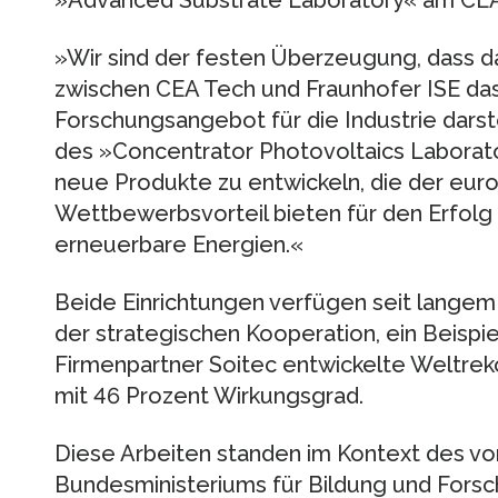
»Advanced Substrate Laboratory« am CEA
»Wir sind der festen Überzeugung, dass 
zwischen CEA Tech und Fraunhofer ISE da
Forschungsangebot für die Industrie darstel
des »Concentrator Photovoltaics Laboratory
neue Produkte zu entwickeln, die der euro
Wettbewerbsvorteil bieten für den Erfolg
erneuerbare Energien.«
Beide Einrichtungen verfügen seit langem
der strategischen Kooperation, ein Beispi
Firmenpartner Soitec entwickelte Weltreko
mit 46 Prozent Wirkungsgrad.
Diese Arbeiten standen im Kontext des v
Bundesministeriums für Bildung und Fors