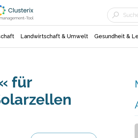
Landwirtschaft & Umwelt
Gesundheit &
Agrar- Forstwissenschaften
Unternehmensmeldungen
Biowissenschafte
Ökologie Umwelt- Naturschutz
ktmanagement-Tool
chaft
Landwirtschaft & Umwelt
Gesundheit & L
« für
Solarzellen