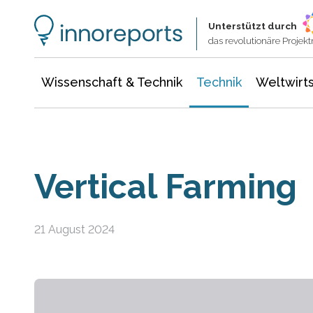
Wissenschaft & Technik
Informationstechnologie
Energie & Elektrotechnik
Unterstützt durch
das revolutionäre Proje
Wissenschaft & Technik
Technik
Weltwirts
Vertical Farming
21 August 2024