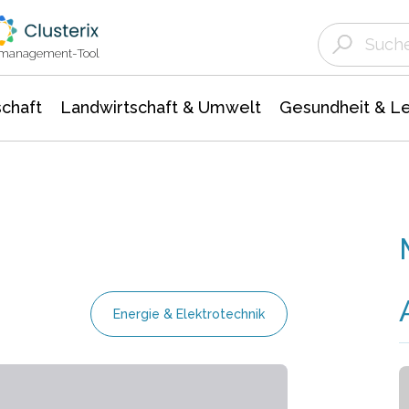
Landwirtschaft & Umwelt
Gesundheit &
Agrar- Forstwissenschaften
Unternehmensmeldungen
Biowissenschafte
Ökologie Umwelt- Naturschutz
ktmanagement-Tool
chaft
Landwirtschaft & Umwelt
Gesundheit & L
Energie & Elektrotechnik