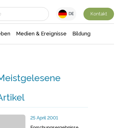
 Leben
Medien & Ereignisse
Interdisziplinäre Forschung
Veranstaltungsnachrichten
n Chemie
Gesellschaftswissenschaften
Kontakt
DE
eben
Medien & Ereignisse
Bildung
Meistgelesene
Artikel
25 April 2001
Forschungsergebnisse