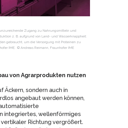
r unzureichende Zugang zu Nahrungsmitteln und
duktion z. B. aufgrund von Land- und Wasserknappheit:
den gebraucht, um die Versorgung mit Proteinen zu
nhofer IME. © Andreas Reimann, Fraunhofer IME
nbau von Agrarprodukten nutzen
f Äckern, sondern auch in
erdlos angebaut werden können,
automatisierte
n integriertes, wellenförmiges
vertikaler Richtung vergrößert.