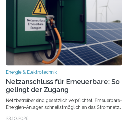
Konzepten zur langfristigen Energiespeicherung in
sektorübergreifend vernetzten Energiesystemen. Das
Projekt startete am 15. Oktober 2025, hat eine Laufzeit
von drei Jahren und ein Gesamtvolumen von rund 2,9
Millionen Euro, wovon 2,6 Millionen Euro durch das
Ministerium für Umwelt, Klima und…
Energie & Elektrotechnik
Netzanschluss für Erneuerbare: So
gelingt der Zugang
Netzbetreiber sind gesetzlich verpflichtet, Erneuerbare-
Energien-Anlagen schnellstmöglich an das Stromnetz
anzuschließen und die Stromeinspeisung zu
23.10.2025
ermöglichen. Doch der dafür nötige Netzausbau hinkt
in Deutschland hinterher und es kommt nicht selten zu