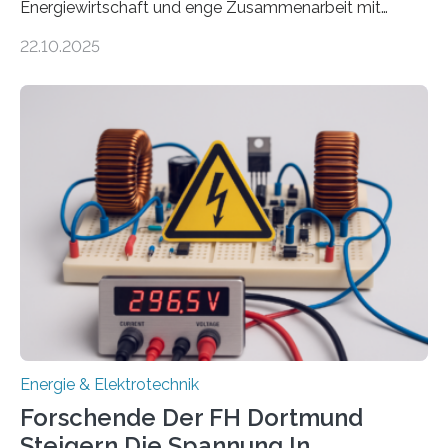
Energiewirtschaft und enge Zusammenarbeit mit
Unternehmen in der Region: Das zeichnet die beiden
22.10.2025
neuen EU-geförderten Transfer-Projekte zu
Wasserstoff und Energienetzen der OTH Regensburg
aus. Zwei Forschungsprojekte im Bereich nachhaltiger
Energietechnologien werden vom Europäischen
Sozialfonds Plus (ESF+) gefördert – mit einer
Gesamtsumme von mehr als zwei Millionen Euro.
Damit zählt die Hochschule zu den großen
Gewinnerinnen der aktuellen Förderrunde des
Bayerischen Wissenschaftsministeriums. Im
Mittelpunkt steht der direkte Wissenstransfer: Neue
wissenschaftliche Erkenntnisse sollen rasch in die
Praxis…
Energie & Elektrotechnik
Forschende Der FH Dortmund
Steigern Die Spannung In