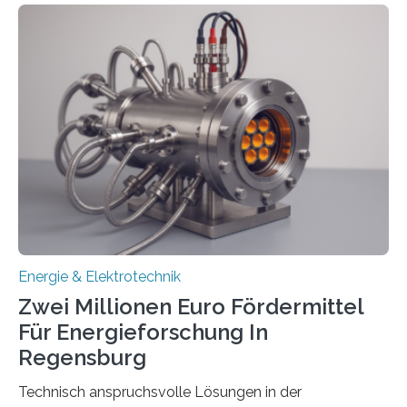
einem „Anschlussstau“. Die Stiftung
Umweltenergierecht hat den Rechtsrahmen in einem
neuen Bericht für die Praxis eingeordnet – inklusive der
Rolle von flexiblen Netzanschlussvereinbarungen. Der
Netzanschluss von Erneuerbare-Energien-Anlagen
(EE-Anlagen) ist entscheidend für die Energiewende.
Denn ohne Anschluss an das Netz kann kein Strom
eingespeist werden. Nach dem Erneuerbare-Energien-
Gesetz (EEG) sind Netzbetreiber…
Energie & Elektrotechnik
Zwei Millionen Euro Fördermittel
Für Energieforschung In
Regensburg
Technisch anspruchsvolle Lösungen in der