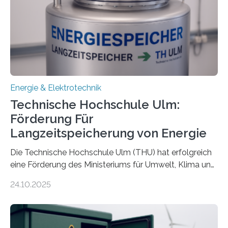
Energie & Elektrotechnik
Technische Hochschule Ulm:
Förderung Für
Langzeitspeicherung von Energie
Die Technische Hochschule Ulm (THU) hat erfolgreich
eine Förderung des Ministeriums für Umwelt, Klima und
Energiewirtschaft Baden-Württemberg für das
24.10.2025
Forschungsprojekt „LAGER – Langzeitspeicherung in
energieflexiblen, sektorintegrierten Liegenschaften und
Quartieren“ eingeworben. Ziel des Projekts ist die
Entwicklung, Erprobung und Demonstration von