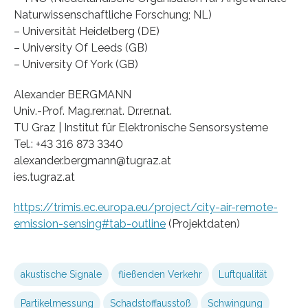
Naturwissenschaftliche Forschung; NL)
– Universität Heidelberg (DE)
– University Of Leeds (GB)
– University Of York (GB)
Alexander BERGMANN
Univ.-Prof. Mag.rer.nat. Dr.rer.nat.
TU Graz | Institut für Elektronische Sensorsysteme
Tel.: +43 316 873 3340
alexander.bergmann@tugraz.at
ies.tugraz.at
https://trimis.ec.europa.eu/project/city-air-remote-
emission-sensing#tab-outline
(Projektdaten)
akustische Signale
fließenden Verkehr
Luftqualität
Partikelmessung
Schadstoffausstoß
Schwingung