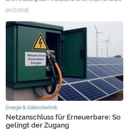
Energiewirtschaft Baden-Württemberg für das
24.10.2025
Forschungsprojekt „LAGER – Langzeitspeicherung in
energieflexiblen, sektorintegrierten Liegenschaften und
Quartieren“ eingeworben. Ziel des Projekts ist die
Entwicklung, Erprobung und Demonstration von
Konzepten zur langfristigen Energiespeicherung in
sektorübergreifend vernetzten Energiesystemen. Das
Projekt startete am 15. Oktober 2025, hat eine Laufzeit
von drei Jahren und ein Gesamtvolumen von rund 2,9
Millionen Euro, wovon 2,6 Millionen Euro durch das
Ministerium für Umwelt, Klima und…
Energie & Elektrotechnik
Netzanschluss für Erneuerbare: So
gelingt der Zugang