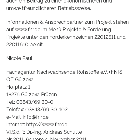
auch ein Beitrag zu einer ökonomischeren und
umweltfreundlicheren Betriebsweise.
Informationen & Ansprechpartner zum Projekt stehen
auf www.fnr.de im Menü Projekte & Förderung –
Projekte unter den Förderkennzeichen 22012511 und
22011610 bereit.
Nicole Paul
Fachagentur Nachwachsende Rohstoffe e.V. (FNR)
OT Gülzow
Hofplatz 1
18276 Gülzow-Prüzen
Tel.: 03843/69 30-0
Telefax: 03843/69 30-102
e-Mail: info@fnr.de
Internet: http://www.fnr.de
V.i.S.d.P.: Dr.-Ing. Andreas Schütte
Nr. 2011-64 vom 4. November 2011