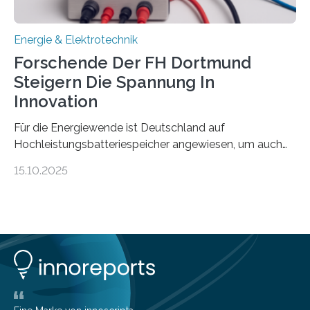
Energie & Elektrotechnik
Forschende Der FH Dortmund
Steigern Die Spannung In
Innovation
Für die Energiewende ist Deutschland auf
Hochleistungsbatteriespeicher angewiesen, um auch
bei Windstille und Dunkelheit Strom bereitzustellen.
15.10.2025
Doch mit der immensen Zahl einzelner Batteriezellen,
die in diesen Anlagen verkabelt werden, steigen die
Energieverluste. Am Fachbereich Elektrotechnik der
Fachhochschule Dortmund wollen Forschende im
Projekt KV-BATT diese Verluste reduzieren und
erhöhen dazu die Spannung um das Zehn- bis
Zwanzigfache. Ein kleiner Exkurs zurück in die Schulzeit:
Die elektrische Leistung beschreibt, wie viel Energie in