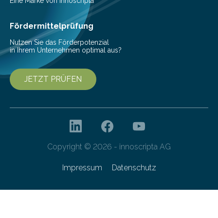
einer bestimmten Zeitspanne benötigt wird. Sie steht
Eine Marke von innoscripta
als Watt-Angabe…
Fördermittelprüfung
Nutzen Sie das Förderpotenzial
in Ihrem Unternehmen optimal aus?
JETZT PRÜFEN
Copyright © 2026 - innoscripta AG
Impressum
Datenschutz