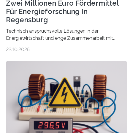
Zwei Millionen Euro Fördermittel
Für Energieforschung In
Regensburg
Technisch anspruchsvolle Lösungen in der
Energiewirtschaft und enge Zusammenarbeit mit
Unternehmen in der Region: Das zeichnet die beiden
22.10.2025
neuen EU-geförderten Transfer-Projekte zu
Wasserstoff und Energienetzen der OTH Regensburg
aus. Zwei Forschungsprojekte im Bereich nachhaltiger
Energietechnologien werden vom Europäischen
Sozialfonds Plus (ESF+) gefördert – mit einer
Gesamtsumme von mehr als zwei Millionen Euro.
Damit zählt die Hochschule zu den großen
Gewinnerinnen der aktuellen Förderrunde des
Bayerischen Wissenschaftsministeriums. Im
Mittelpunkt steht der direkte Wissenstransfer: Neue
wissenschaftliche Erkenntnisse sollen rasch in die
Praxis…