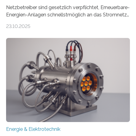
Netzbetreiber sind gesetzlich verpflichtet, Erneuerbare-
Energien-Anlagen schnellstmöglich an das Stromnetz
anzuschließen und die Stromeinspeisung zu
23.10.2025
ermöglichen. Doch der dafür nötige Netzausbau hinkt
in Deutschland hinterher und es kommt nicht selten zu
einem „Anschlussstau“. Die Stiftung
Umweltenergierecht hat den Rechtsrahmen in einem
neuen Bericht für die Praxis eingeordnet – inklusive der
Rolle von flexiblen Netzanschlussvereinbarungen. Der
Netzanschluss von Erneuerbare-Energien-Anlagen
(EE-Anlagen) ist entscheidend für die Energiewende.
Denn ohne Anschluss an das Netz kann kein Strom
eingespeist werden. Nach dem Erneuerbare-Energien-
Gesetz (EEG) sind Netzbetreiber…
Energie & Elektrotechnik