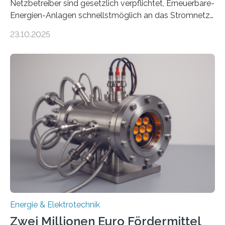
Netzbetreiber sind gesetzlich verpflichtet, Erneuerbare-
Energien-Anlagen schnellstmöglich an das Stromnetz
anzuschließen und die Stromeinspeisung zu
23.10.2025
ermöglichen. Doch der dafür nötige Netzausbau hinkt
in Deutschland hinterher und es kommt nicht selten zu
einem „Anschlussstau“. Die Stiftung
Umweltenergierecht hat den Rechtsrahmen in einem
neuen Bericht für die Praxis eingeordnet – inklusive der
Rolle von flexiblen Netzanschlussvereinbarungen. Der
Netzanschluss von Erneuerbare-Energien-Anlagen
(EE-Anlagen) ist entscheidend für die Energiewende.
Denn ohne Anschluss an das Netz kann kein Strom
eingespeist werden. Nach dem Erneuerbare-Energien-
Gesetz (EEG) sind Netzbetreiber…
Energie & Elektrotechnik
Zwei Millionen Euro Fördermittel