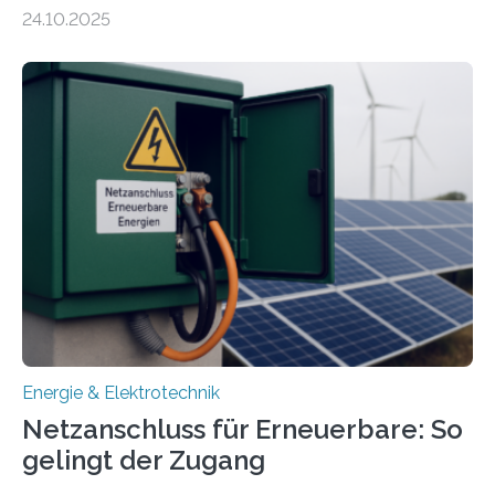
Energiewirtschaft Baden-Württemberg für das
24.10.2025
Forschungsprojekt „LAGER – Langzeitspeicherung in
energieflexiblen, sektorintegrierten Liegenschaften und
Quartieren“ eingeworben. Ziel des Projekts ist die
Entwicklung, Erprobung und Demonstration von
Konzepten zur langfristigen Energiespeicherung in
sektorübergreifend vernetzten Energiesystemen. Das
Projekt startete am 15. Oktober 2025, hat eine Laufzeit
von drei Jahren und ein Gesamtvolumen von rund 2,9
Millionen Euro, wovon 2,6 Millionen Euro durch das
Ministerium für Umwelt, Klima und…
Energie & Elektrotechnik
Netzanschluss für Erneuerbare: So
gelingt der Zugang