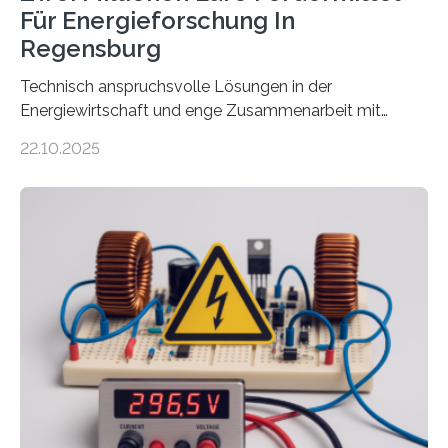
Für Energieforschung In
Regensburg
Technisch anspruchsvolle Lösungen in der
Energiewirtschaft und enge Zusammenarbeit mit
Unternehmen in der Region: Das zeichnet die beiden
22.10.2025
neuen EU-geförderten Transfer-Projekte zu
Wasserstoff und Energienetzen der OTH Regensburg
aus. Zwei Forschungsprojekte im Bereich nachhaltiger
Energietechnologien werden vom Europäischen
Sozialfonds Plus (ESF+) gefördert – mit einer
Gesamtsumme von mehr als zwei Millionen Euro.
Damit zählt die Hochschule zu den großen
Gewinnerinnen der aktuellen Förderrunde des
Bayerischen Wissenschaftsministeriums. Im
Mittelpunkt steht der direkte Wissenstransfer: Neue
wissenschaftliche Erkenntnisse sollen rasch in die
Praxis…