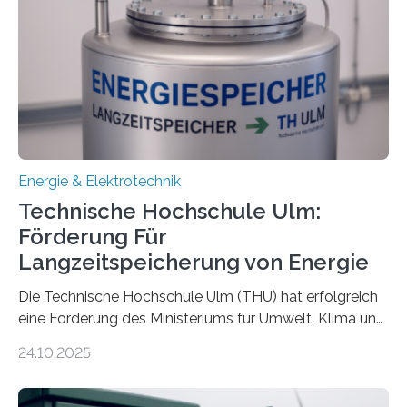
Energie & Elektrotechnik
Technische Hochschule Ulm:
Förderung Für
Langzeitspeicherung von Energie
Die Technische Hochschule Ulm (THU) hat erfolgreich
eine Förderung des Ministeriums für Umwelt, Klima und
Energiewirtschaft Baden-Württemberg für das
24.10.2025
Forschungsprojekt „LAGER – Langzeitspeicherung in
energieflexiblen, sektorintegrierten Liegenschaften und
Quartieren“ eingeworben. Ziel des Projekts ist die