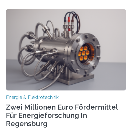
ermöglichen. Doch der dafür nötige Netzausbau hinkt
in Deutschland hinterher und es kommt nicht selten zu
einem „Anschlussstau“. Die Stiftung
Umweltenergierecht hat den Rechtsrahmen in einem
neuen Bericht für die Praxis eingeordnet – inklusive der
Rolle von flexiblen Netzanschlussvereinbarungen. Der
Netzanschluss von Erneuerbare-Energien-Anlagen
(EE-Anlagen) ist entscheidend für die Energiewende.
Denn ohne Anschluss an das Netz kann kein Strom
eingespeist werden. Nach dem Erneuerbare-Energien-
Gesetz (EEG) sind Netzbetreiber…
Energie & Elektrotechnik
Zwei Millionen Euro Fördermittel
Für Energieforschung In
Regensburg