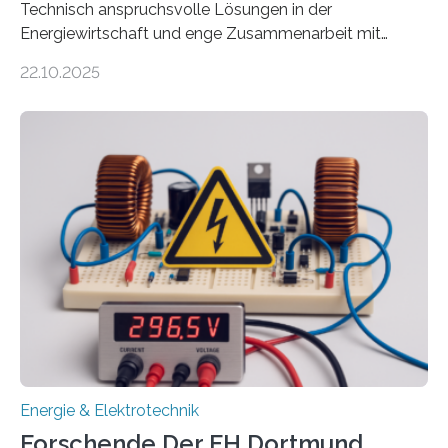
Technisch anspruchsvolle Lösungen in der
Energiewirtschaft und enge Zusammenarbeit mit
Unternehmen in der Region: Das zeichnet die beiden
22.10.2025
neuen EU-geförderten Transfer-Projekte zu
Wasserstoff und Energienetzen der OTH Regensburg
aus. Zwei Forschungsprojekte im Bereich nachhaltiger
Energietechnologien werden vom Europäischen
Sozialfonds Plus (ESF+) gefördert – mit einer
Gesamtsumme von mehr als zwei Millionen Euro.
Damit zählt die Hochschule zu den großen
Gewinnerinnen der aktuellen Förderrunde des
Bayerischen Wissenschaftsministeriums. Im
Mittelpunkt steht der direkte Wissenstransfer: Neue
wissenschaftliche Erkenntnisse sollen rasch in die
Praxis…
Energie & Elektrotechnik
Forschende Der FH Dortmund