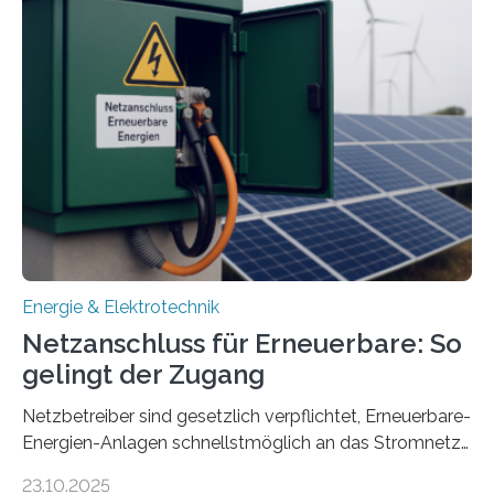
Entwicklung, Erprobung und Demonstration von
Konzepten zur langfristigen Energiespeicherung in
sektorübergreifend vernetzten Energiesystemen. Das
Projekt startete am 15. Oktober 2025, hat eine Laufzeit
von drei Jahren und ein Gesamtvolumen von rund 2,9
Millionen Euro, wovon 2,6 Millionen Euro durch das
Ministerium für Umwelt, Klima und…
Energie & Elektrotechnik
Netzanschluss für Erneuerbare: So
gelingt der Zugang
Netzbetreiber sind gesetzlich verpflichtet, Erneuerbare-
Energien-Anlagen schnellstmöglich an das Stromnetz
anzuschließen und die Stromeinspeisung zu
23.10.2025