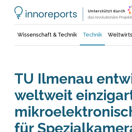
Wissenschaft & Technik
Informationstechnologie
Energie & Elektrotechnik
Unterstützt durch
das revolutionäre Proje
Wissenschaft & Technik
Technik
Weltwirts
TU Ilmenau entwi
weltweit einzigar
mikroelektronisc
für Spezialkamer