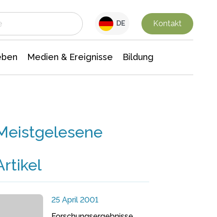
 Leben
Medien & Ereignisse
Interdisziplinäre Forschung
Veranstaltungsnachrichten
n Chemie
Gesellschaftswissenschaften
Kontakt
DE
eben
Medien & Ereignisse
Bildung
Meistgelesene
Artikel
25 April 2001
Forschungsergebnisse