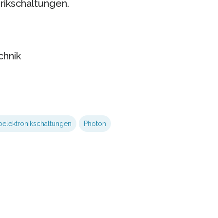
rikschaltungen.
chnik
oelektronikschaltungen
Photon