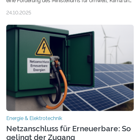
eine Förderung des Ministeriums für Umwelt, Klima und
Energiewirtschaft Baden-Württemberg für das
24.10.2025
Forschungsprojekt „LAGER – Langzeitspeicherung in
energieflexiblen, sektorintegrierten Liegenschaften und
Quartieren“ eingeworben. Ziel des Projekts ist die
Entwicklung, Erprobung und Demonstration von
Konzepten zur langfristigen Energiespeicherung in
sektorübergreifend vernetzten Energiesystemen. Das
Projekt startete am 15. Oktober 2025, hat eine Laufzeit
von drei Jahren und ein Gesamtvolumen von rund 2,9
Millionen Euro, wovon 2,6 Millionen Euro durch das
Ministerium für Umwelt, Klima und…
Energie & Elektrotechnik
Netzanschluss für Erneuerbare: So
gelingt der Zugang