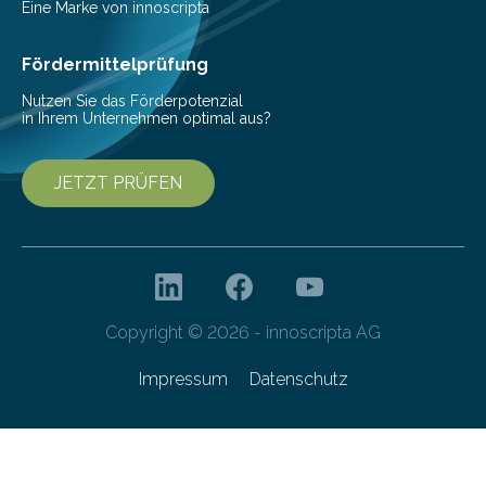
einer bestimmten Zeitspanne benötigt wird. Sie steht
Eine Marke von innoscripta
als Watt-Angabe…
Fördermittelprüfung
Nutzen Sie das Förderpotenzial
in Ihrem Unternehmen optimal aus?
JETZT PRÜFEN
Copyright © 2026 - innoscripta AG
Impressum
Datenschutz