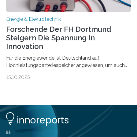
Energie & Elektrotechnik
Forschende Der FH Dortmund
Steigern Die Spannung In
Innovation
Für die Energiewende ist Deutschland auf
Hochleistungsbatteriespeicher angewiesen, um auch
bei Windstille und Dunkelheit Strom bereitzustellen.
15.10.2025
Doch mit der immensen Zahl einzelner Batteriezellen,
die in diesen Anlagen verkabelt werden, steigen die
Energieverluste. Am Fachbereich Elektrotechnik der
Fachhochschule Dortmund wollen Forschende im
Projekt KV-BATT diese Verluste reduzieren und
erhöhen dazu die Spannung um das Zehn- bis
Zwanzigfache. Ein kleiner Exkurs zurück in die Schulzeit:
Die elektrische Leistung beschreibt, wie viel Energie in