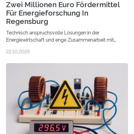
Zwei Millionen Euro Fördermittel
Für Energieforschung In
Regensburg
Technisch anspruchsvolle Lösungen in der
Energiewirtschaft und enge Zusammenarbeit mit
Unternehmen in der Region: Das zeichnet die beiden
22.10.2025
neuen EU-geförderten Transfer-Projekte zu
Wasserstoff und Energienetzen der OTH Regensburg
aus. Zwei Forschungsprojekte im Bereich nachhaltiger
Energietechnologien werden vom Europäischen
Sozialfonds Plus (ESF+) gefördert – mit einer
Gesamtsumme von mehr als zwei Millionen Euro.
Damit zählt die Hochschule zu den großen
Gewinnerinnen der aktuellen Förderrunde des
Bayerischen Wissenschaftsministeriums. Im
Mittelpunkt steht der direkte Wissenstransfer: Neue
wissenschaftliche Erkenntnisse sollen rasch in die
Praxis…