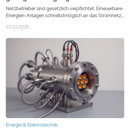
Netzbetreiber sind gesetzlich verpflichtet, Erneuerbare-
Energien-Anlagen schnellstmöglich an das Stromnetz
anzuschließen und die Stromeinspeisung zu
23.10.2025
ermöglichen. Doch der dafür nötige Netzausbau hinkt
in Deutschland hinterher und es kommt nicht selten zu
einem „Anschlussstau“. Die Stiftung
Umweltenergierecht hat den Rechtsrahmen in einem
neuen Bericht für die Praxis eingeordnet – inklusive der
Rolle von flexiblen Netzanschlussvereinbarungen. Der
Netzanschluss von Erneuerbare-Energien-Anlagen
(EE-Anlagen) ist entscheidend für die Energiewende.
Denn ohne Anschluss an das Netz kann kein Strom
eingespeist werden. Nach dem Erneuerbare-Energien-
Gesetz (EEG) sind Netzbetreiber…
Energie & Elektrotechnik