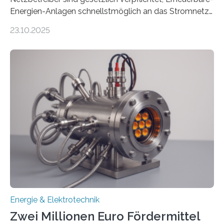
Energien-Anlagen schnellstmöglich an das Stromnetz
anzuschließen und die Stromeinspeisung zu
23.10.2025
ermöglichen. Doch der dafür nötige Netzausbau hinkt
in Deutschland hinterher und es kommt nicht selten zu
einem „Anschlussstau“. Die Stiftung
Umweltenergierecht hat den Rechtsrahmen in einem
neuen Bericht für die Praxis eingeordnet – inklusive der
Rolle von flexiblen Netzanschlussvereinbarungen. Der
Netzanschluss von Erneuerbare-Energien-Anlagen
(EE-Anlagen) ist entscheidend für die Energiewende.
Denn ohne Anschluss an das Netz kann kein Strom
eingespeist werden. Nach dem Erneuerbare-Energien-
Gesetz (EEG) sind Netzbetreiber…
Energie & Elektrotechnik
Zwei Millionen Euro Fördermittel