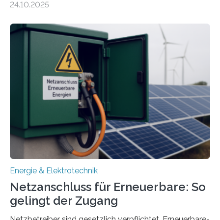
24.10.2025
Forschungsprojekt „LAGER – Langzeitspeicherung in
energieflexiblen, sektorintegrierten Liegenschaften und
Quartieren“ eingeworben. Ziel des Projekts ist die
Entwicklung, Erprobung und Demonstration von
Konzepten zur langfristigen Energiespeicherung in
sektorübergreifend vernetzten Energiesystemen. Das
Projekt startete am 15. Oktober 2025, hat eine Laufzeit
von drei Jahren und ein Gesamtvolumen von rund 2,9
Millionen Euro, wovon 2,6 Millionen Euro durch das
Ministerium für Umwelt, Klima und…
Energie & Elektrotechnik
Netzanschluss für Erneuerbare: So
gelingt der Zugang
Netzbetreiber sind gesetzlich verpflichtet, Erneuerbare-