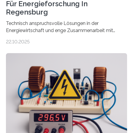
Für Energieforschung In
Regensburg
Technisch anspruchsvolle Lösungen in der
Energiewirtschaft und enge Zusammenarbeit mit
Unternehmen in der Region: Das zeichnet die beiden
22.10.2025
neuen EU-geförderten Transfer-Projekte zu
Wasserstoff und Energienetzen der OTH Regensburg
aus. Zwei Forschungsprojekte im Bereich nachhaltiger
Energietechnologien werden vom Europäischen
Sozialfonds Plus (ESF+) gefördert – mit einer
Gesamtsumme von mehr als zwei Millionen Euro.
Damit zählt die Hochschule zu den großen
Gewinnerinnen der aktuellen Förderrunde des
Bayerischen Wissenschaftsministeriums. Im
Mittelpunkt steht der direkte Wissenstransfer: Neue
wissenschaftliche Erkenntnisse sollen rasch in die
Praxis…