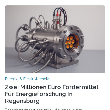
in Deutschland hinterher und es kommt nicht selten zu
einem „Anschlussstau“. Die Stiftung
Umweltenergierecht hat den Rechtsrahmen in einem
neuen Bericht für die Praxis eingeordnet – inklusive der
Rolle von flexiblen Netzanschlussvereinbarungen. Der
Netzanschluss von Erneuerbare-Energien-Anlagen
(EE-Anlagen) ist entscheidend für die Energiewende.
Denn ohne Anschluss an das Netz kann kein Strom
eingespeist werden. Nach dem Erneuerbare-Energien-
Gesetz (EEG) sind Netzbetreiber…
Energie & Elektrotechnik
Zwei Millionen Euro Fördermittel
Für Energieforschung In
Regensburg