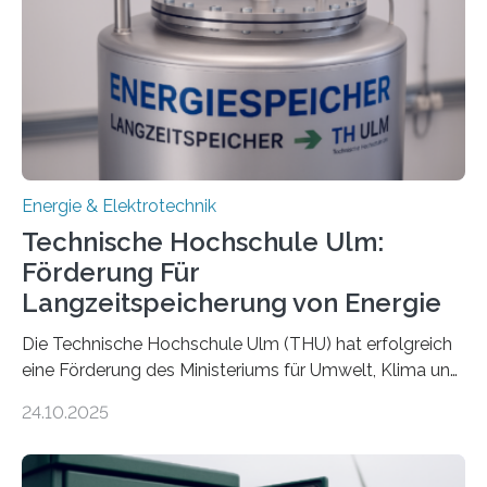
Energie & Elektrotechnik
Technische Hochschule Ulm:
Förderung Für
Langzeitspeicherung von Energie
Die Technische Hochschule Ulm (THU) hat erfolgreich
eine Förderung des Ministeriums für Umwelt, Klima und
Energiewirtschaft Baden-Württemberg für das
24.10.2025
Forschungsprojekt „LAGER – Langzeitspeicherung in
energieflexiblen, sektorintegrierten Liegenschaften und
Quartieren“ eingeworben. Ziel des Projekts ist die