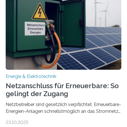
Entwicklung, Erprobung und Demonstration von
Konzepten zur langfristigen Energiespeicherung in
sektorübergreifend vernetzten Energiesystemen. Das
Projekt startete am 15. Oktober 2025, hat eine Laufzeit
von drei Jahren und ein Gesamtvolumen von rund 2,9
Millionen Euro, wovon 2,6 Millionen Euro durch das
Ministerium für Umwelt, Klima und…
Energie & Elektrotechnik
Netzanschluss für Erneuerbare: So
gelingt der Zugang
Netzbetreiber sind gesetzlich verpflichtet, Erneuerbare-
Energien-Anlagen schnellstmöglich an das Stromnetz
anzuschließen und die Stromeinspeisung zu
23.10.2025
ermöglichen. Doch der dafür nötige Netzausbau hinkt