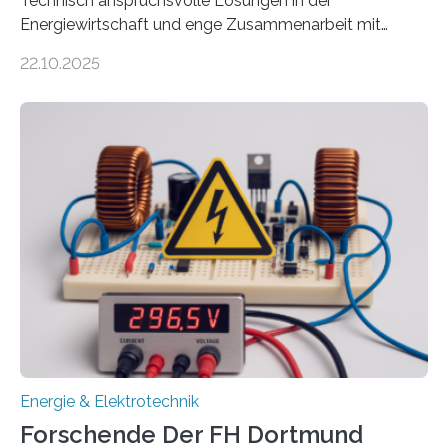
Technisch anspruchsvolle Lösungen in der
Energiewirtschaft und enge Zusammenarbeit mit
Unternehmen in der Region: Das zeichnet die beiden
22.10.2025
neuen EU-geförderten Transfer-Projekte zu
Wasserstoff und Energienetzen der OTH Regensburg
aus. Zwei Forschungsprojekte im Bereich nachhaltiger
Energietechnologien werden vom Europäischen
Sozialfonds Plus (ESF+) gefördert – mit einer
Gesamtsumme von mehr als zwei Millionen Euro.
Damit zählt die Hochschule zu den großen
Gewinnerinnen der aktuellen Förderrunde des
Bayerischen Wissenschaftsministeriums. Im
Mittelpunkt steht der direkte Wissenstransfer: Neue
wissenschaftliche Erkenntnisse sollen rasch in die
Praxis…
Energie & Elektrotechnik
Forschende Der FH Dortmund