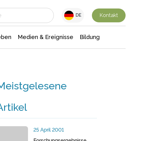
 Leben
Medien & Ereignisse
Interdisziplinäre Forschung
Veranstaltungsnachrichten
n Chemie
Gesellschaftswissenschaften
Kontakt
DE
eben
Medien & Ereignisse
Bildung
Meistgelesene
Artikel
25 April 2001
Forschungsergebnisse