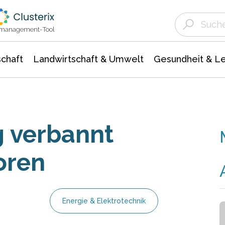
Landwirtschaft & Umwelt
Gesundheit &
Agrar- Forstwissenschaften
Unternehmensmeldungen
Biowissenschafte
Ökologie Umwelt- Naturschutz
ktmanagement-Tool
chaft
Landwirtschaft & Umwelt
Gesundheit & L
 verbannt
oren
Energie & Elektrotechnik