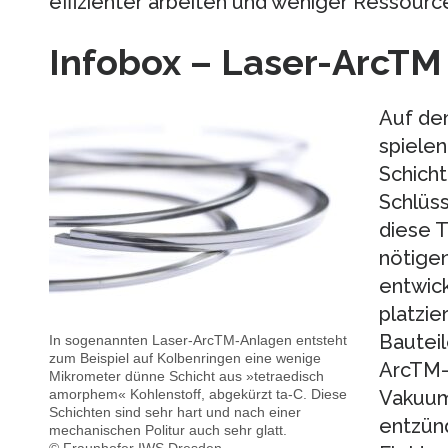
effizienter arbeiten und weniger Ressour
Infobox – Laser-ArcTM
Auf de
spiele
Schicht
Schlüss
diese T
nötigen
entwick
platzie
Bautei
In sogenannten Laser-ArcTM-Anlagen entsteht
zum Beispiel auf Kolbenringen eine wenige
ArcTM-
Mikrometer dünne Schicht aus »tetraedisch
Vakuum
amorphem« Kohlenstoff, abgekürzt ta-C. Diese
Schichten sind sehr hart und nach einer
entzünd
mechanischen Politur auch sehr glatt.