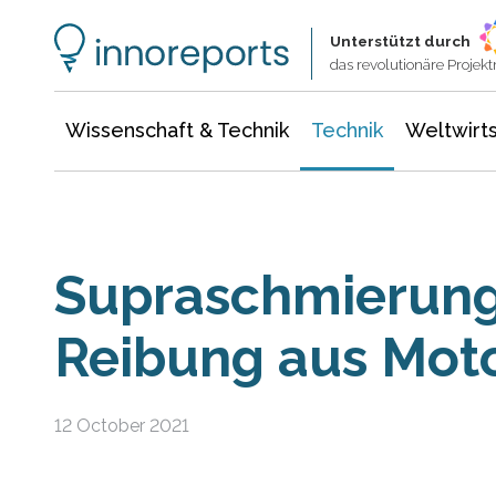
Wissenschaft & Technik
Informationstechnologie
Energie & Elektrotechnik
Unterstützt durch
das revolutionäre Proje
Wissenschaft & Technik
Technik
Weltwirts
Supraschmierung
Reibung aus Mot
12 October 2021