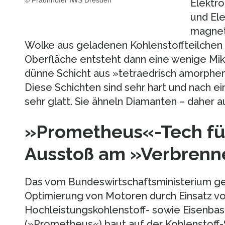
© Fraunhofer IWS Dresden
Elektro
und Ele
magnet
Wolke aus geladenen Kohlenstoffteilchen 
Oberfläche entsteht dann eine wenige Mik
dünne Schicht aus »tetraedrisch amorphem
Diese Schichten sind sehr hart und nach e
sehr glatt. Sie ähneln Diamanten – daher 
»Prometheus«-Tech fü
Ausstoß am »Verbrenn
Das vom Bundeswirtschaftsministerium ge
Optimierung von Motoren durch Einsatz vo
Hochleistungskohlenstoff- sowie Eisenbas
(»Prometheus«) baut auf der Kohlenstoff-