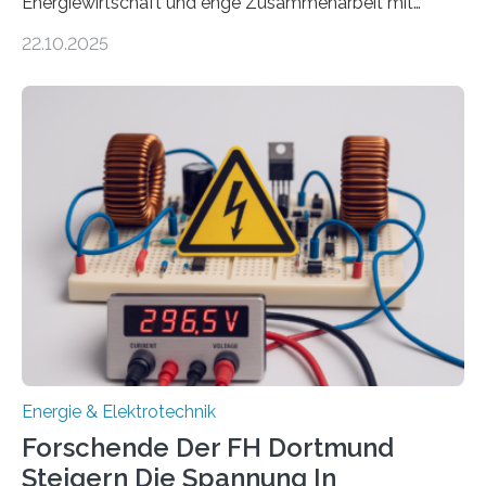
Energiewirtschaft und enge Zusammenarbeit mit
Unternehmen in der Region: Das zeichnet die beiden
22.10.2025
neuen EU-geförderten Transfer-Projekte zu
Wasserstoff und Energienetzen der OTH Regensburg
aus. Zwei Forschungsprojekte im Bereich nachhaltiger
Energietechnologien werden vom Europäischen
Sozialfonds Plus (ESF+) gefördert – mit einer
Gesamtsumme von mehr als zwei Millionen Euro.
Damit zählt die Hochschule zu den großen
Gewinnerinnen der aktuellen Förderrunde des
Bayerischen Wissenschaftsministeriums. Im
Mittelpunkt steht der direkte Wissenstransfer: Neue
wissenschaftliche Erkenntnisse sollen rasch in die
Praxis…
Energie & Elektrotechnik
Forschende Der FH Dortmund
Steigern Die Spannung In