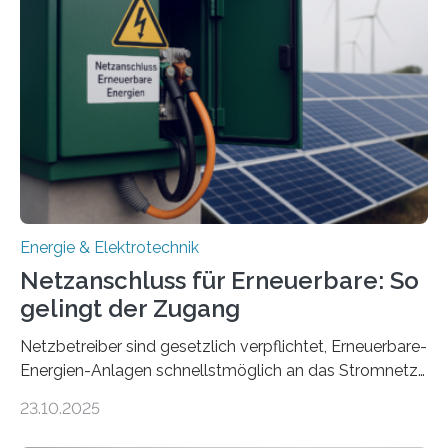
Konzepten zur langfristigen Energiespeicherung in
sektorübergreifend vernetzten Energiesystemen. Das
Projekt startete am 15. Oktober 2025, hat eine Laufzeit
von drei Jahren und ein Gesamtvolumen von rund 2,9
Millionen Euro, wovon 2,6 Millionen Euro durch das
Ministerium für Umwelt, Klima und…
Energie & Elektrotechnik
Netzanschluss für Erneuerbare: So
gelingt der Zugang
Netzbetreiber sind gesetzlich verpflichtet, Erneuerbare-
Energien-Anlagen schnellstmöglich an das Stromnetz
anzuschließen und die Stromeinspeisung zu
23.10.2025
ermöglichen. Doch der dafür nötige Netzausbau hinkt
in Deutschland hinterher und es kommt nicht selten zu