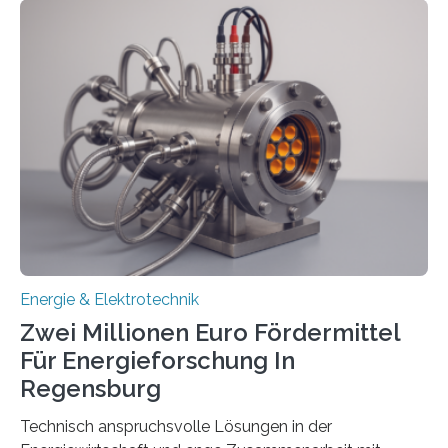
einem „Anschlussstau“. Die Stiftung
Umweltenergierecht hat den Rechtsrahmen in einem
neuen Bericht für die Praxis eingeordnet – inklusive der
Rolle von flexiblen Netzanschlussvereinbarungen. Der
Netzanschluss von Erneuerbare-Energien-Anlagen
(EE-Anlagen) ist entscheidend für die Energiewende.
Denn ohne Anschluss an das Netz kann kein Strom
eingespeist werden. Nach dem Erneuerbare-Energien-
Gesetz (EEG) sind Netzbetreiber…
Energie & Elektrotechnik
Zwei Millionen Euro Fördermittel
Für Energieforschung In
Regensburg
Technisch anspruchsvolle Lösungen in der