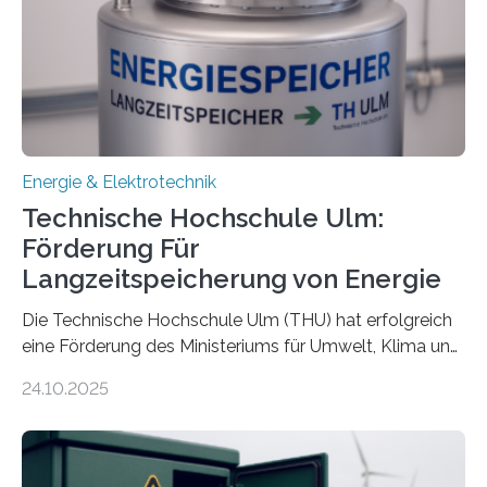
Energie & Elektrotechnik
Technische Hochschule Ulm:
Förderung Für
Langzeitspeicherung von Energie
Die Technische Hochschule Ulm (THU) hat erfolgreich
eine Förderung des Ministeriums für Umwelt, Klima und
Energiewirtschaft Baden-Württemberg für das
24.10.2025
Forschungsprojekt „LAGER – Langzeitspeicherung in
energieflexiblen, sektorintegrierten Liegenschaften und
Quartieren“ eingeworben. Ziel des Projekts ist die
Entwicklung, Erprobung und Demonstration von